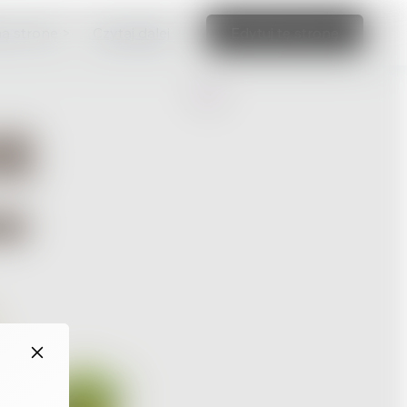
ną stronę >
Czytaj dalej
Edytuj tę stronę