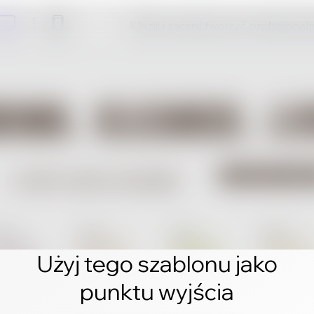
Kliknij i zacznij tworzyć profesjonal
Użyj tego szablonu jako
punktu wyjścia