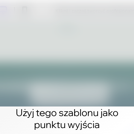
Kliknij i zacznij tworzyć profesjonal
Użyj tego szablonu jako
punktu wyjścia