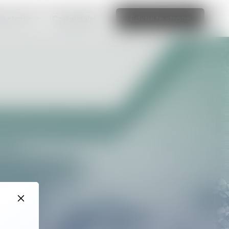
ną stronę >
Czytaj dalej
Edytuj tę stronę