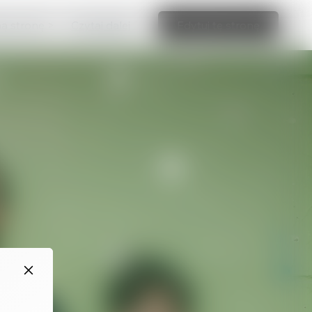
ną stronę >
Czytaj dalej
Edytuj tę stronę