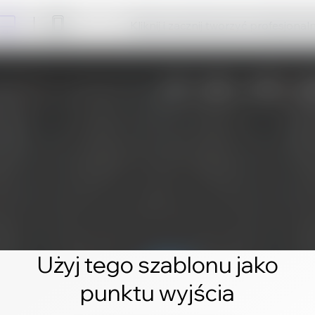
Kliknij i zacznij tworzyć profesjonal
Użyj tego szablonu jako
punktu wyjścia