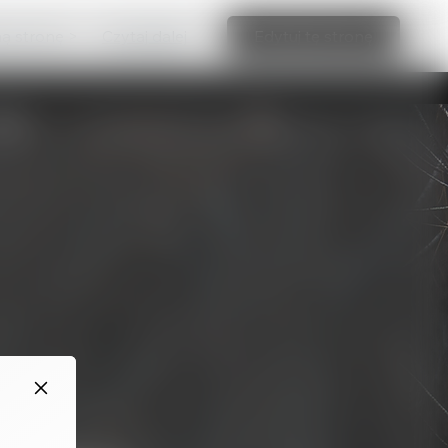
ną stronę >
Czytaj dalej
Edytuj tę stronę