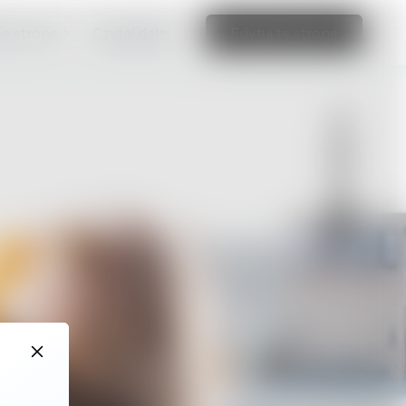
ną stronę >
Czytaj dalej
Edytuj tę stronę