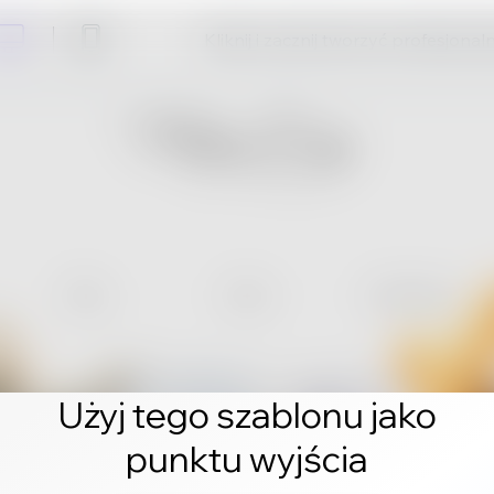
Kliknij i zacznij tworzyć profesjonal
Użyj tego szablonu jako
punktu wyjścia