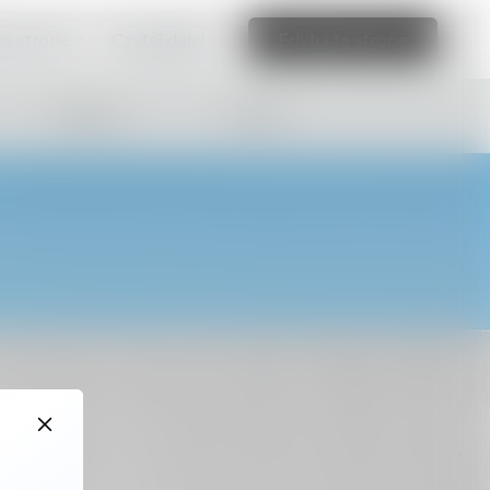
ną stronę >
Czytaj dalej
Edytuj tę stronę