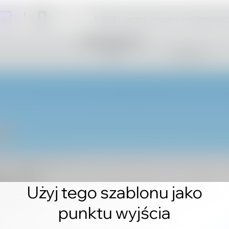
Kliknij i zacznij tworzyć profesjonal
Użyj tego szablonu jako
punktu wyjścia