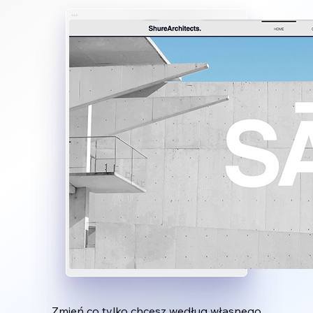
Zmień co tylko chcesz według własnego