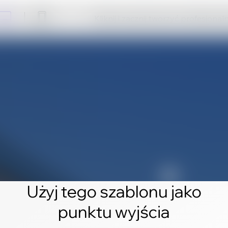
Kliknij i zacznij tworzyć profesjonal
Użyj tego szablonu jako
punktu wyjścia