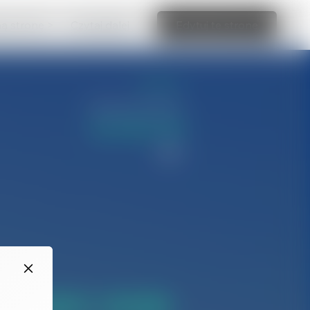
ną stronę >
Czytaj dalej
Edytuj tę stronę