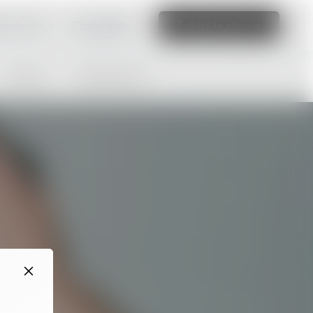
ną stronę >
Czytaj dalej
Edytuj tę stronę