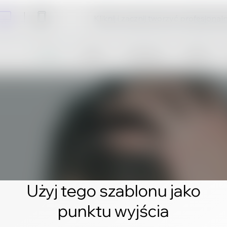
Kliknij i zacznij tworzyć profesjonal
Użyj tego szablonu jako
punktu wyjścia