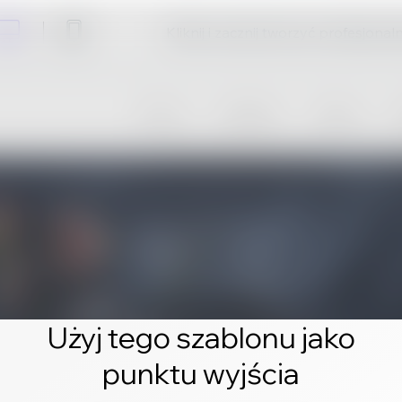
Kliknij i zacznij tworzyć profesjonal
Użyj tego szablonu jako
punktu wyjścia