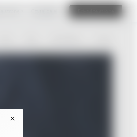
ną stronę >
Czytaj dalej
Edytuj tę stronę