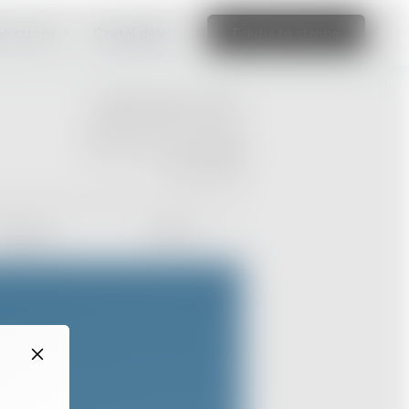
ną stronę >
Czytaj dalej
Edytuj tę stronę