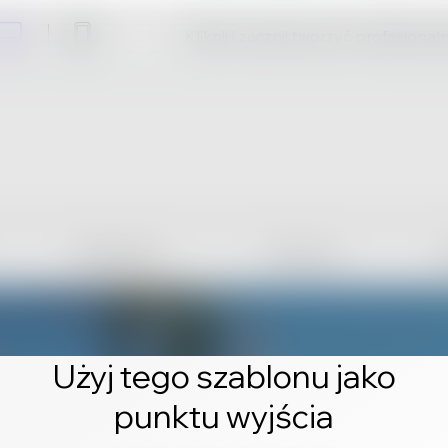
Kliknij i zacznij tworzyć profesjonal
Użyj tego szablonu jako
punktu wyjścia