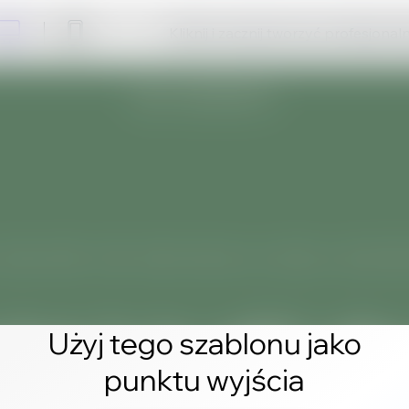
Kliknij i zacznij tworzyć profesjonal
Użyj tego szablonu jako
punktu wyjścia