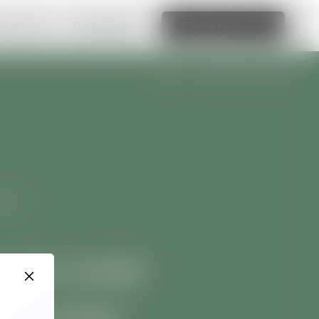
ną stronę >
Czytaj dalej
Edytuj tę stronę