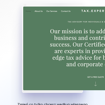
Zmień co tylko chcesz według własnego