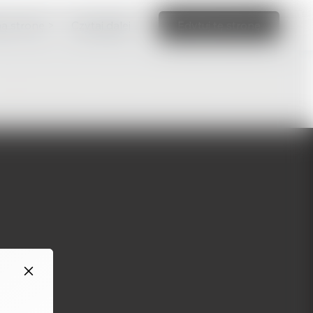
ną stronę >
Czytaj dalej
Edytuj tę stronę