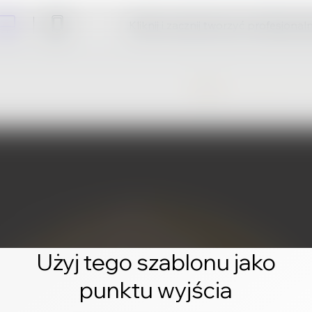
Kliknij i zacznij tworzyć profesjonal
Użyj tego szablonu jako
punktu wyjścia