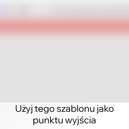
Kliknij i zacznij tworzyć profesjonal
Użyj tego szablonu jako
punktu wyjścia