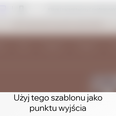
Kliknij i zacznij tworzyć profesjonal
Użyj tego szablonu jako
punktu wyjścia