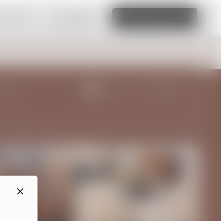
ną stronę >
Czytaj dalej
Edytuj tę stronę