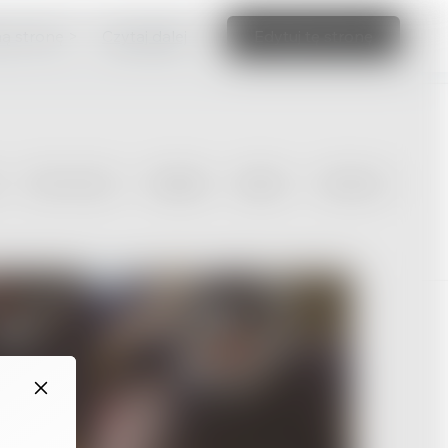
ną stronę >
Czytaj dalej
Edytuj tę stronę