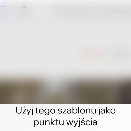
Kliknij i zacznij tworzyć profesjonal
Użyj tego szablonu jako
punktu wyjścia