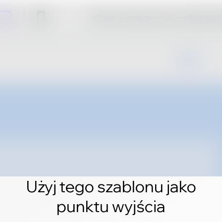
Kliknij i zacznij tworzyć profesjonal
Użyj tego szablonu jako
punktu wyjścia