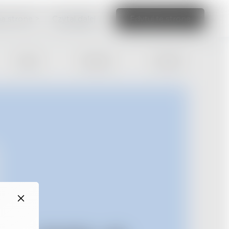
ną stronę >
Czytaj dalej
Edytuj tę stronę