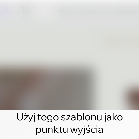
Kliknij i zacznij tworzyć profesjonal
Użyj tego szablonu jako
punktu wyjścia