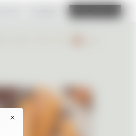
ną stronę >
Czytaj dalej
Edytuj tę stronę