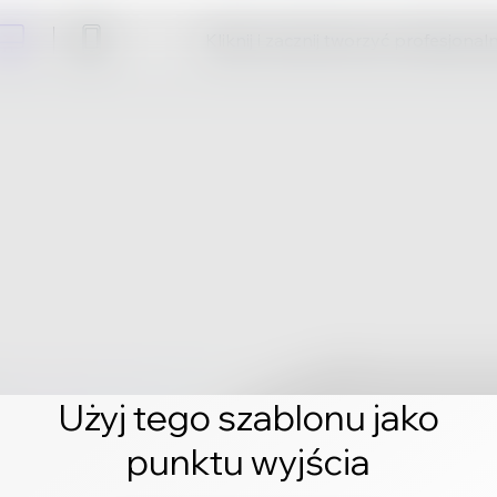
Kliknij i zacznij tworzyć profesjonal
Użyj tego szablonu jako
punktu wyjścia