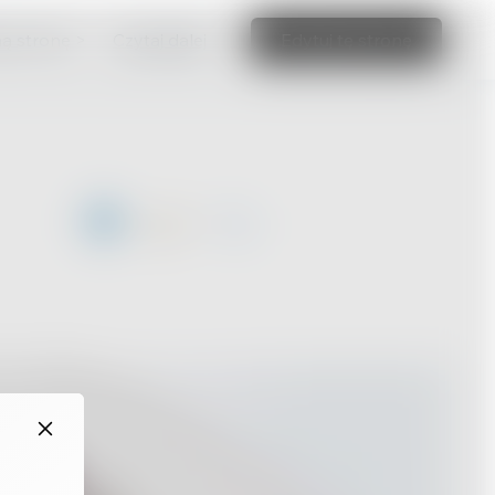
ną stronę >
Czytaj dalej
Edytuj tę stronę