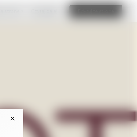
ną stronę >
Czytaj dalej
Edytuj tę stronę