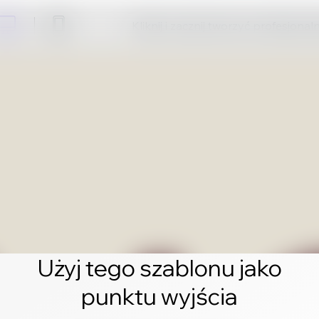
Kliknij i zacznij tworzyć profesjonal
Użyj tego szablonu jako
punktu wyjścia