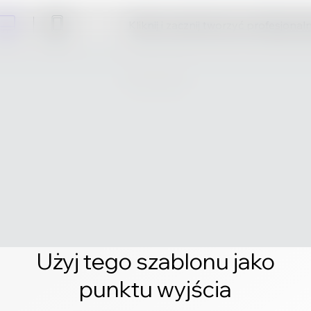
Kliknij i zacznij tworzyć profesjonal
Użyj tego szablonu jako
punktu wyjścia