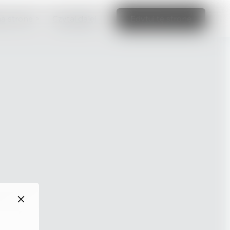
ną stronę >
Czytaj dalej
Edytuj tę stronę