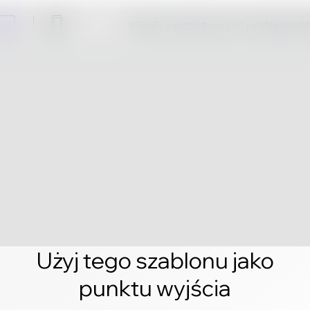
Kliknij i zacznij tworzyć profesjonal
Użyj tego szablonu jako
punktu wyjścia