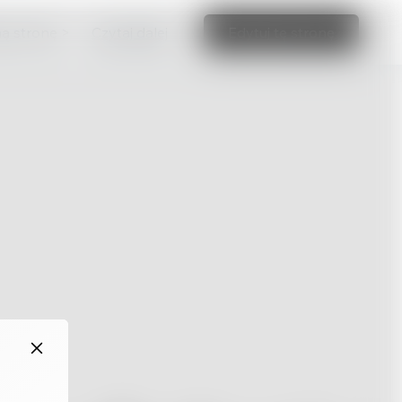
ną stronę >
Czytaj dalej
Edytuj tę stronę