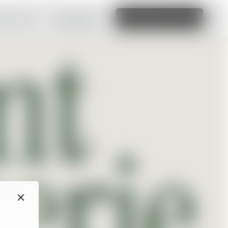
ną stronę >
Czytaj dalej
Edytuj tę stronę