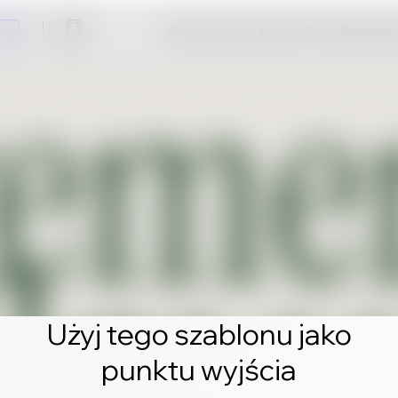
Kliknij i zacznij tworzyć profesjonal
Użyj tego szablonu jako
punktu wyjścia