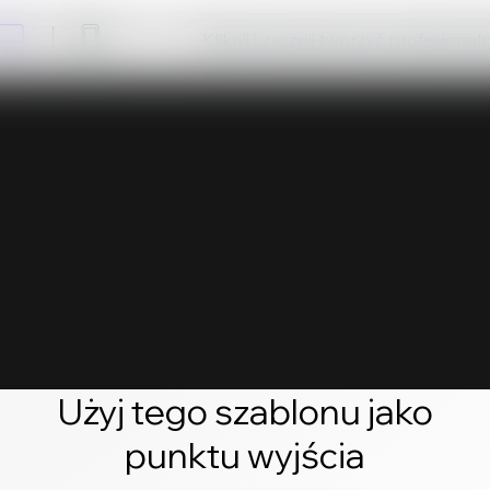
Kliknij i zacznij tworzyć profesjonal
Użyj tego szablonu jako
punktu wyjścia