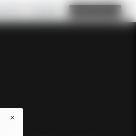
ną stronę >
Czytaj dalej
Edytuj tę stronę