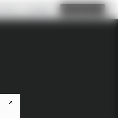
ną stronę >
Czytaj dalej
Edytuj tę stronę