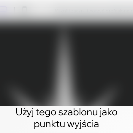
Kliknij i zacznij tworzyć profesjonal
Użyj tego szablonu jako
punktu wyjścia