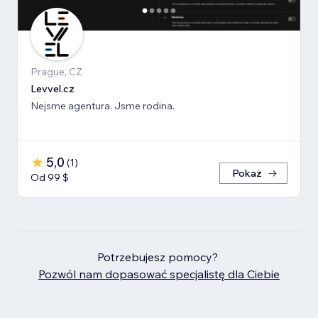
Prague, CZ
Levvel.cz
Nejsme agentura. Jsme rodina.
5,0
(
1
)
Pokaż
Od 99 $
Potrzebujesz pomocy?
Pozwól nam dopasować specjalistę dla Ciebie