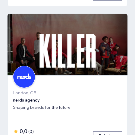
London, GB
nerds agency
Shaping brands for the future
0,0
(
0
)