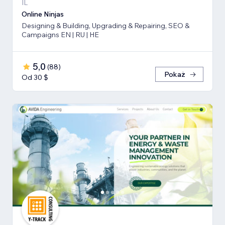
IL
Online Ninjas
Designing & Building, Upgrading & Repairing, SEO &
Campaigns EN | RU | HE
5,0
(
88
)
Pokaż
Od 30 $