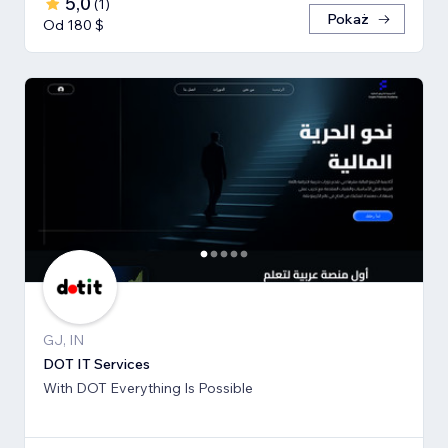
5,0
(
1
)
Pokaż
Od 180 $
GJ, IN
DOT IT Services
With DOT Everything Is Possible