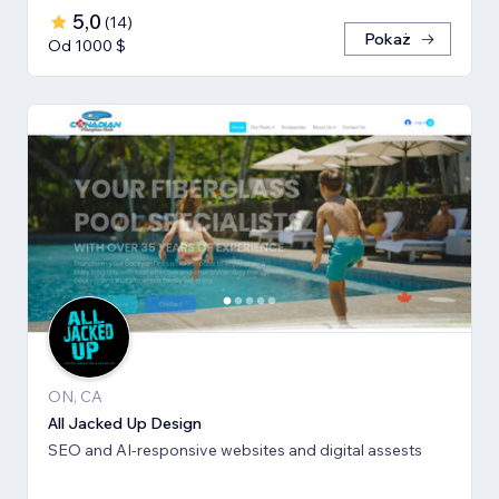
5,0
(
14
)
Pokaż
Od 1000 $
ON, CA
All Jacked Up Design
SEO and AI-responsive websites and digital assests