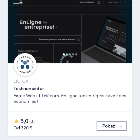
QC, CA
Technomentor
Firme Web et Télécom. EnLigne ton entreprise avec des
économies !
5,0
(
3
)
Pokaż
Od 320 $