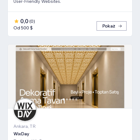
User-Friendly Websites.
0,0
(
0
)
Pokaż
Od 500 $
Ankara, TR
WixDay