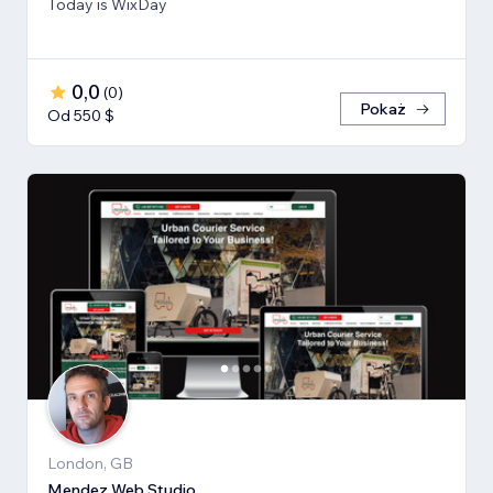
Today is WixDay
0,0
(
0
)
Pokaż
Od 550 $
London, GB
Mendez Web Studio