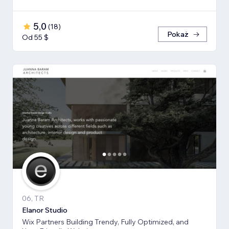
5,0
(
18
)
Pokaż
Od 55 $
06, TR
Elanor Studio
Wix Partners Building Trendy, Fully Optimized, and