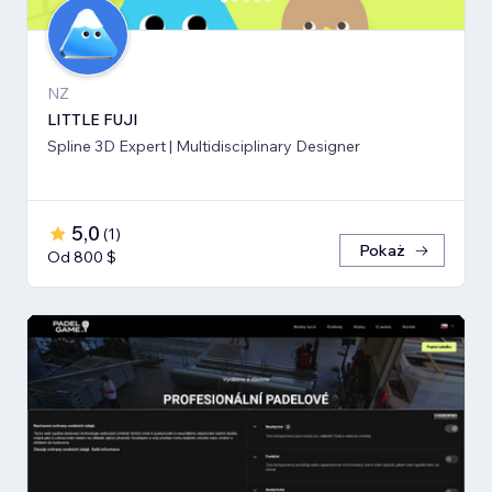
NZ
LITTLE FUJI
Spline 3D Expert | Multidisciplinary Designer
5,0
(
1
)
Pokaż
Od 800 $