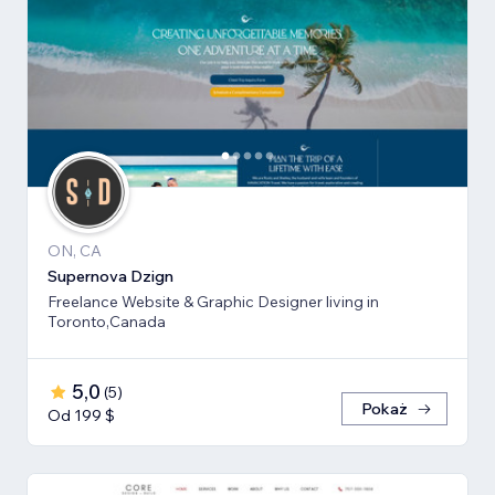
ON, CA
Supernova Dzign
Freelance Website & Graphic Designer living in
Toronto,Canada
5,0
(
5
)
Pokaż
Od 199 $