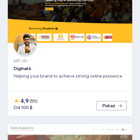
MP, IN
Digihakk
Helping your brand to achieve strong online presence
4,9
(
55
)
Pokaż
Od 100 $