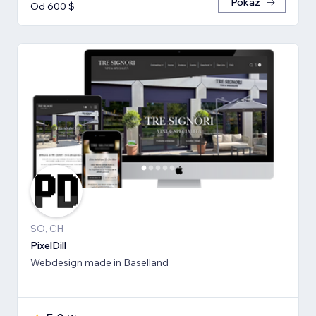
Pokaż
Od 600 $
SO, CH
PixelDill
Webdesign made in Baselland