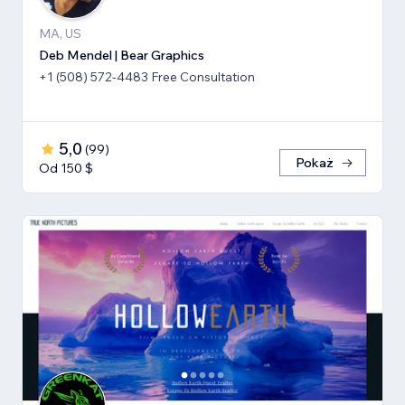
MA, US
Deb Mendel | Bear Graphics
+1 (508) 572-4483 Free Consultation
5,0
(
99
)
Pokaż
Od 150 $