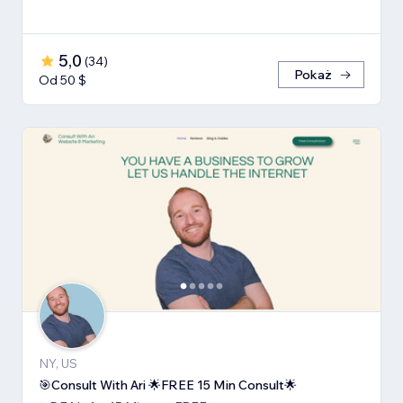
5,0
(
34
)
Pokaż
Od 50 $
NY, US
🎯Consult With Ari 🌟FREE 15 Min Consult🌟