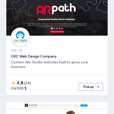
OK, US
OKC Web Design Company
Custom Wix Studio websites built to grow your
business.
4,8
(
24
)
Pokaż
Od 500 $