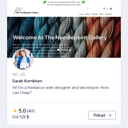
NC, US
Sarah Kornblum
Hi! I'm a freelance web designer and developer. How
can I help?
5,0
(
40
)
Pokaż
Od 125 $