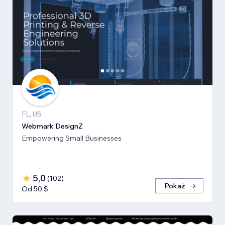
FL, US
Webmark DesignZ
Empowering Small Businesses
5,0
(
102
)
Pokaż
Od 50 $