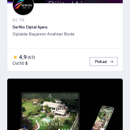
01, TR
SerNis Dijital Ajans
Dijitalde Başarının Anahtarı Bizde
4,9
(
63
)
Pokaż
Od 50 $