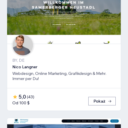
BY, DE
Nico Langner
Webdesign, Online Marketing, Grafikdesign & Mehr.
Immer per Du!
5,0
(
43
)
Pokaż
Od 100 $