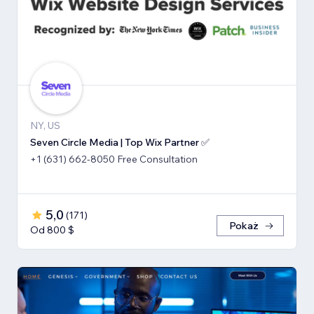
NY, US
Seven Circle Media | Top Wix Partner ✅
+1 (631) 662-8050 Free Consultation
5,0
(
171
)
Pokaż
Od 800 $