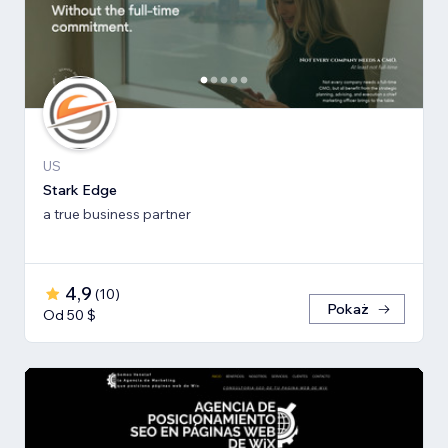
US
Stark Edge
a true business partner
4,9
(
10
)
Pokaż
Od 50 $