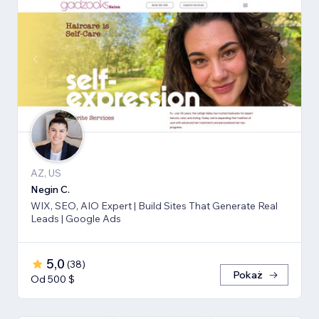
AZ, US
Negin C.
WIX, SEO, AIO Expert | Build Sites That Generate Real
Leads | Google Ads
5,0
(
38
)
Pokaż
Od 500 $