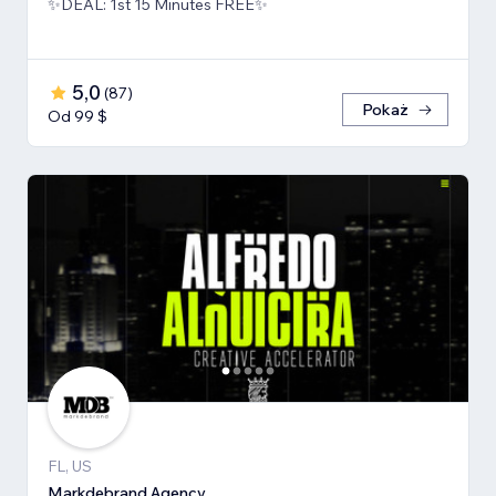
✨DEAL: 1st 15 Minutes FREE✨
5,0
(
87
)
Pokaż
Od 99 $
FL, US
Markdebrand Agency