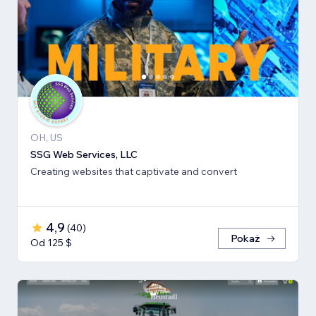
OH, US
SSG Web Services, LLC
Creating websites that captivate and convert
4,9
(
40
)
Pokaż
Od 125 $