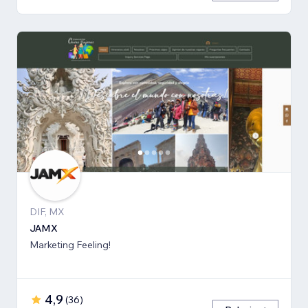
DIF, MX
JAMX
Marketing Feeling!
4,9
(
36
)