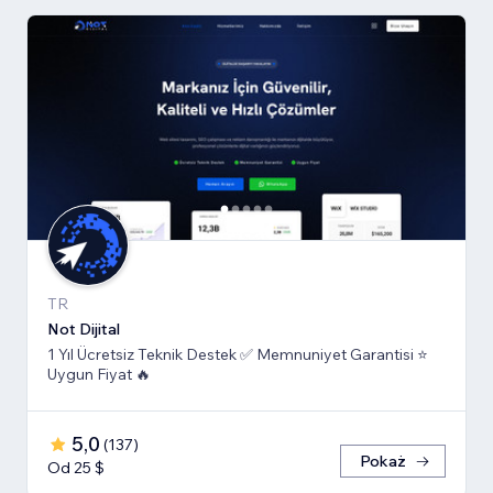
TR
Not Dijital
1 Yıl Ücretsiz Teknik Destek ✅ Memnuniyet Garantisi ⭐
Uygun Fiyat 🔥
5,0
(
137
)
Pokaż
Od 25 $