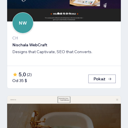
NW
CH
Nischala WebCraft
Designs that Captivate, SEO that Converts.
5,0
(
2
)
Pokaż
Od 35 $