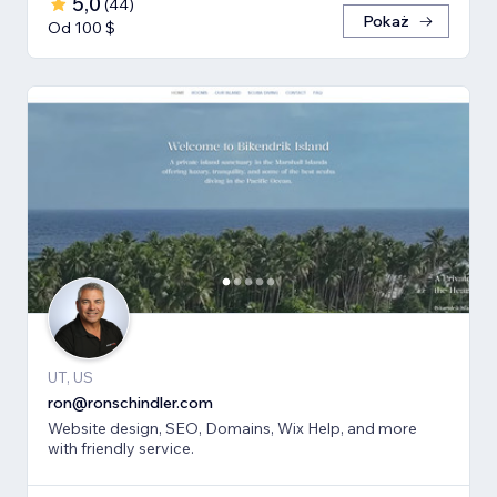
5,0
(
44
)
Pokaż
Od 100 $
UT, US
ron@ronschindler.com
Website design, SEO, Domains, Wix Help, and more
with friendly service.