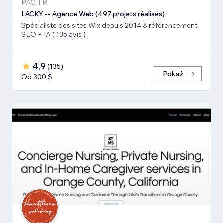
PAC, FR
LACKY -- Agence Web (497 projets réalisés)
Spécialiste des sites Wix depuis 2014 & référencement
SEO + IA ( 135 avis )
4,9
(
135
)
Pokaż
Od 300 $