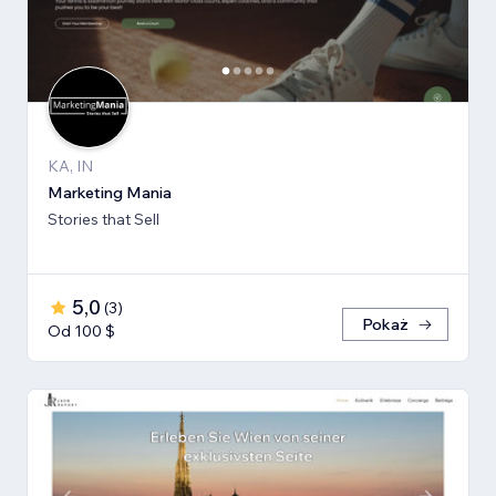
KA, IN
Marketing Mania
Stories that Sell
5,0
(
3
)
Pokaż
Od 100 $