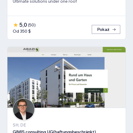
Ultimate solutions under one roof
5,0
(
50
)
Pokaż
Od 350 $
SH, DE
G|M|S consulting UG(haftungsbeschränkt)