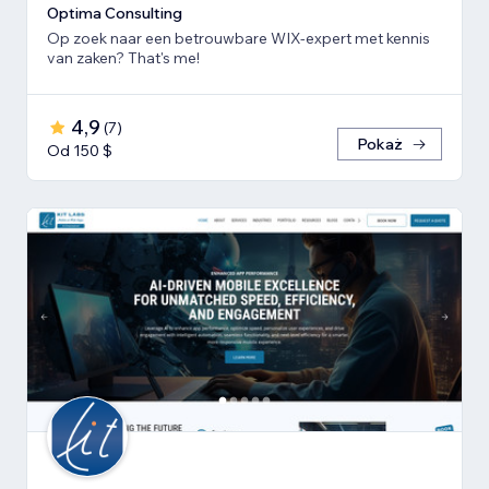
Optima Consulting
Op zoek naar een betrouwbare WIX-expert met kennis
van zaken? That's me!
4,9
(
7
)
Pokaż
Od 150 $