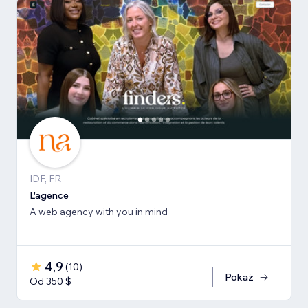
IDF, FR
L'agence
A web agency with you in mind
4,9
(
10
)
Pokaż
Od 350 $