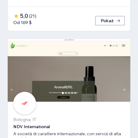
5,0
(
21
)
Pokaż
Od 169 $
Bologna, IT
NDV International
A societá di carattere internazionale, con servizi di alta