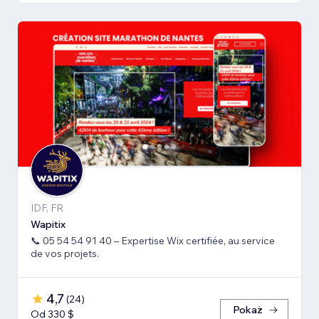
IDF, FR
Wapitix
📞 05 54 54 91 40 – Expertise Wix certifiée, au service
de vos projets.
4,7
(
24
)
Pokaż
Od 330 $