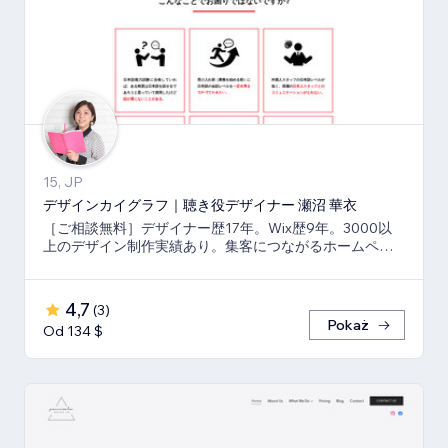
15, JP
デザインカイグラフ｜聴き役デザイナー 瀬沼 華衣
［ご相談無料］デザイナー歴17年。Wix歴9年。3000以
上のデザイン制作実績あり。集客につながるホームペー
ジと印刷物もまとめてご依頼可能。
4,7
(
3
)
Pokaż
Od 134 $