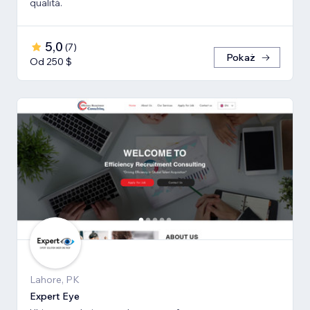
qualitá.
5,0
(
7
)
Pokaż
Od 250 $
Lahore, PK
Expert Eye