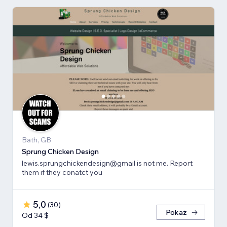
Bath, GB
Sprung Chicken Design
lewis.sprungchickendesign@gmail is not me. Report
them if they conatct you
5,0
(
30
)
Pokaż
Od 34 $