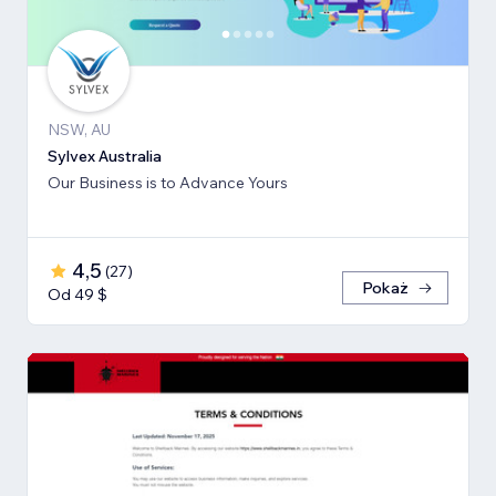
NSW, AU
Sylvex Australia
Our Business is to Advance Yours
4,5
(
27
)
Pokaż
Od 49 $