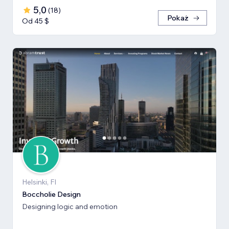
5,0
(
18
)
Pokaż
Od 45 $
Helsinki, FI
Boccholie Design
Designing logic and emotion