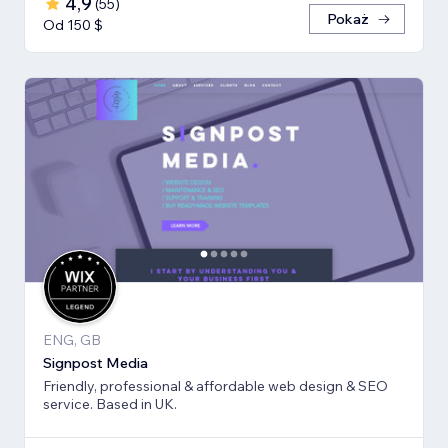
4,9
(
55
)
Pokaż
Od 150 $
ENG, GB
Signpost Media
Friendly, professional & affordable web design & SEO
service. Based in UK.