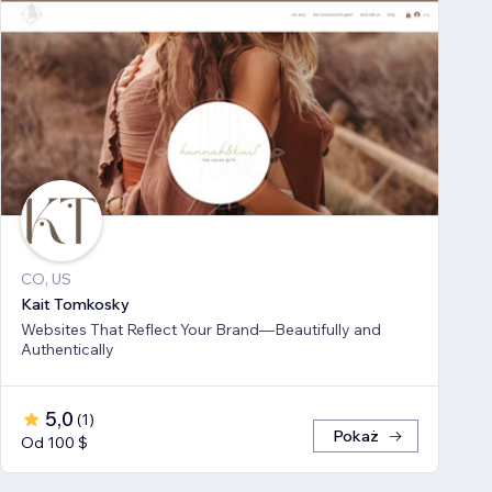
CO, US
Kait Tomkosky
Websites That Reflect Your Brand—Beautifully and
Authentically
5,0
(
1
)
Pokaż
Od 100 $