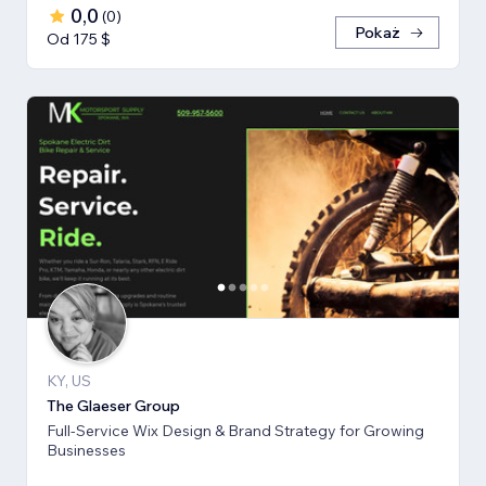
0,0
(
0
)
Pokaż
Od 175 $
KY, US
The Glaeser Group
Full-Service Wix Design & Brand Strategy for Growing
Businesses