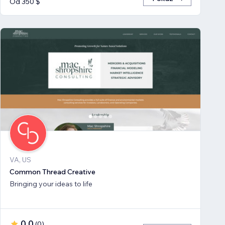
Od 350 $
VA, US
Common Thread Creative
Bringing your ideas to life
0,0
(
0
)