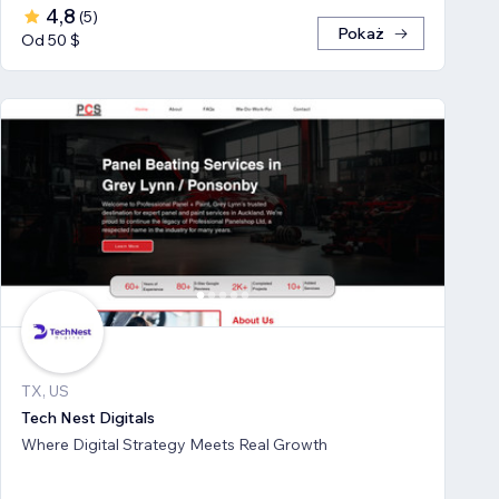
4,8
(
5
)
Pokaż
Od 50 $
TX, US
Tech Nest Digitals
Where Digital Strategy Meets Real Growth