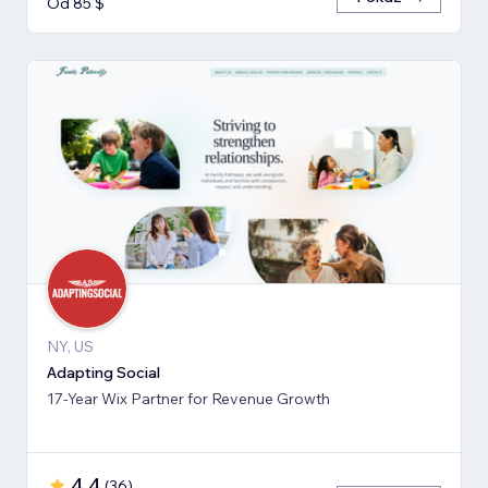
Od 85 $
NY, US
Adapting Social
17-Year Wix Partner for Revenue Growth
4,4
(
36
)