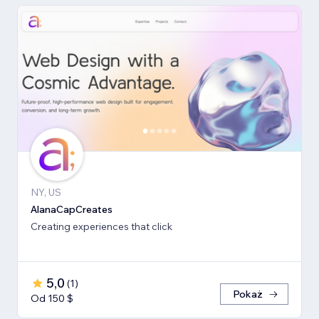
NY, US
AlanaCapCreates
Creating experiences that click
5,0
(
1
)
Pokaż
Od 150 $