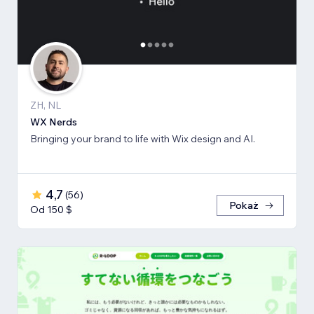
ZH, NL
WX Nerds
Bringing your brand to life with Wix design and AI.
4,7
(
56
)
Pokaż
Od 150 $