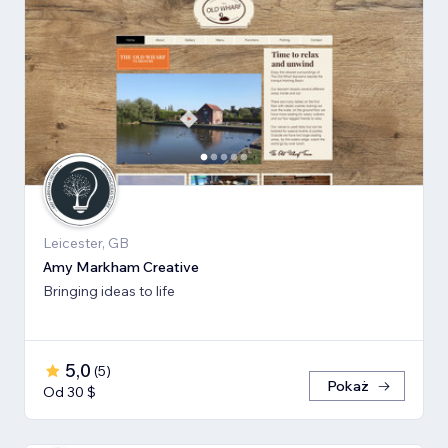
Leicester, GB
Amy Markham Creative
Bringing ideas to life
5,0
(
5
)
Pokaż
Od 30 $