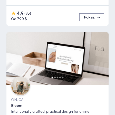
4,9
(
95
)
Pokaż
Od 790 $
ON, CA
Bloom
Intentionally crafted, practical design for online