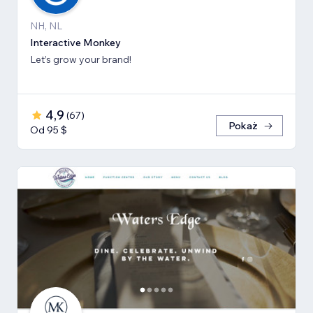
NH, NL
Interactive Monkey
Let’s grow your brand!
4,9
(
67
)
Pokaż
Od 95 $