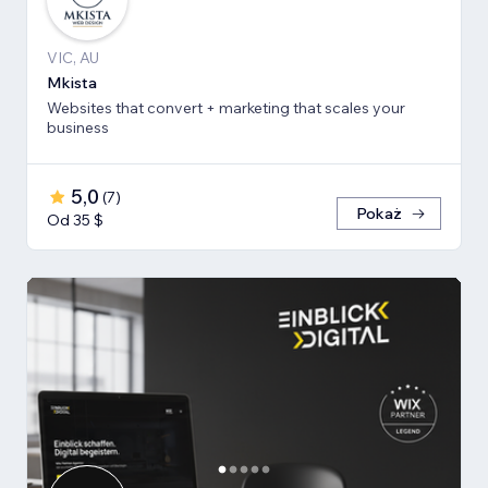
VIC, AU
Mkista
Websites that convert + marketing that scales your
business
5,0
(
7
)
Pokaż
Od 35 $