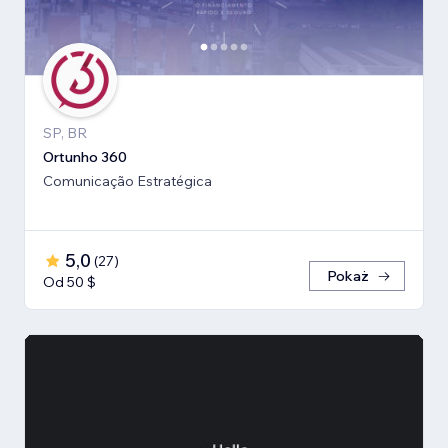
SP, BR
Ortunho 360
Comunicação Estratégica
5,0
(
27
)
Pokaż
Od 50 $