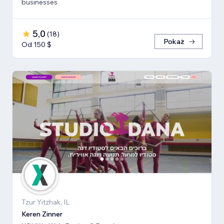
businesses
5,0
(
18
)
Pokaż
Od 150 $
Tzur Yitzhak, IL
Keren Zinner