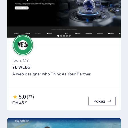
Ipoh, MY
YE WEBS
A web designer who Think As Your Partner.
5,0
(
27
)
Pokaż
Od 45 $