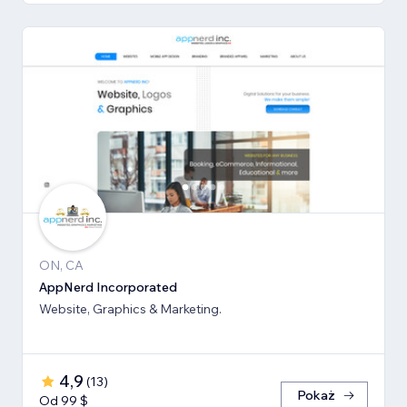
ON, CA
AppNerd Incorporated
Website, Graphics & Marketing.
4,9
(
13
)
Pokaż
Od 99 $