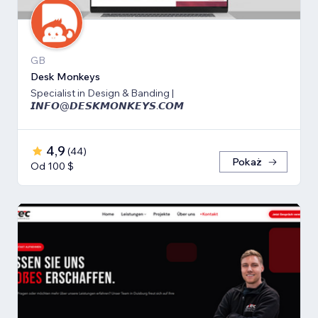
GB
Desk Monkeys
Specialist in Design & Banding |
𝙄𝙉𝙁𝙊@𝘿𝙀𝙎𝙆𝙈𝙊𝙉𝙆𝙀𝙔𝙎.𝘾𝙊𝙈
4,9
(
44
)
Pokaż
Od 100 $