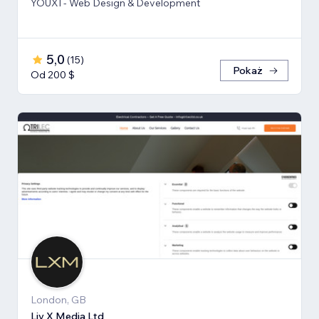
YOUXI - Web Design & Development
5,0
(
15
)
Pokaż
Od 200 $
London, GB
Liv X Media Ltd