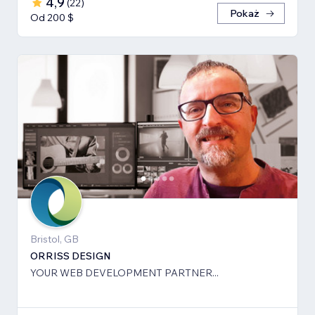
4,9
(
22
)
Pokaż
Od 200 $
Bristol, GB
ORRISS DESIGN
YOUR WEB DEVELOPMENT PARTNER...