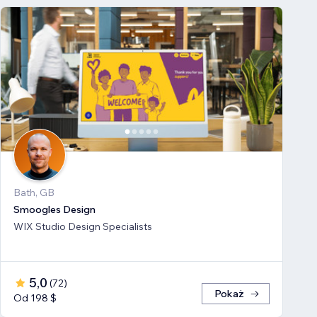
Bath, GB
Smoogles Design
WIX Studio Design Specialists
5,0
(
72
)
Pokaż
Od 198 $