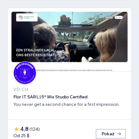
VD, CH
Flor IT SARL | 5* Wix Studio Certified
You never get a second chance for a first impression.
4,8
(
124
)
Pokaż
Od 25 $