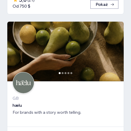
(
21
)
Pokaż
Od 750 $
GB
hælu
For brands with a story worth telling.