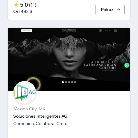
5,0
(
31
)
Pokaż
Od 482 $
Mexico City, MX
Soluciones Inteligentes AG
Comunica. Colabora. Crea.