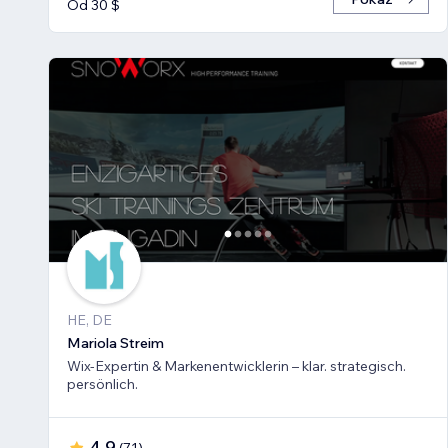
Od 30 $
HE, DE
Mariola Streim
Wix-Expertin & Markenentwicklerin – klar. strategisch.
persönlich.
4,9