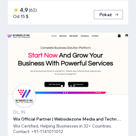
4,9
(
62
)
Pokaż
Od 15 $
DL, IN
Wix Official Partner | Websidezone Media and Technologies Pvt Ltd
Wix Certified, Helping Businesses in 32+ Countries.
Contact: +91-1141011012