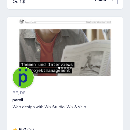
Od 1 $
BE, DE
parnii
Web design with Wix Studio, Wix & Velo
5,0