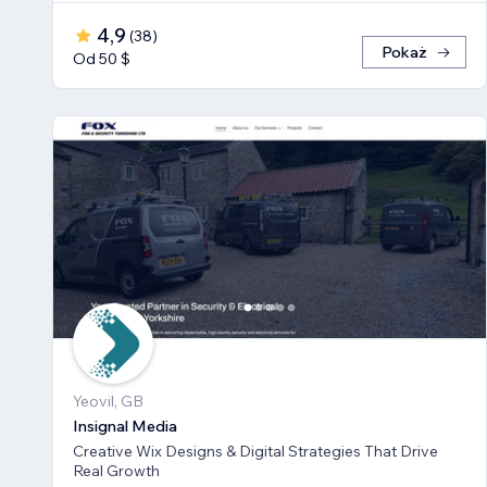
4,9
(
38
)
Pokaż
Od 50 $
Yeovil, GB
Insignal Media
Creative Wix Designs & Digital Strategies That Drive
Real Growth