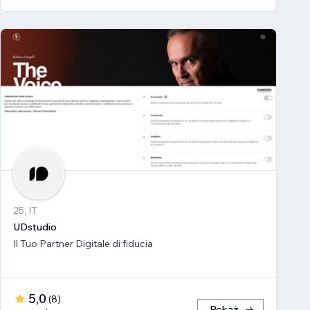
25, IT
UDstudio
Il Tuo Partner Digitale di fiducia
5,0
(
8
)
Pokaż