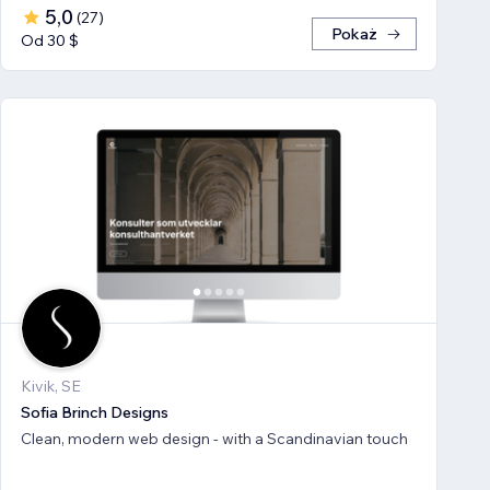
5,0
(
27
)
Pokaż
Od 30 $
Kivik, SE
Sofia Brinch Designs
Clean, modern web design - with a Scandinavian touch