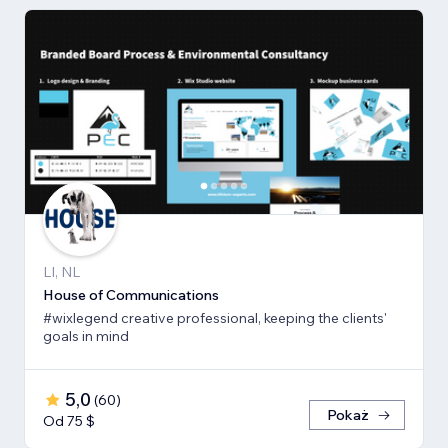
LI, NL
House of Communications
#wixlegend creative professional, keeping the clients'
goals in mind
5,0
(
60
)
Pokaż
Od 75 $