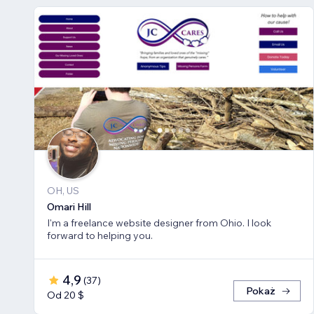
OH, US
Omari Hill
I'm a freelance website designer from Ohio. I look
forward to helping you.
4,9
(
37
)
Pokaż
Od 20 $