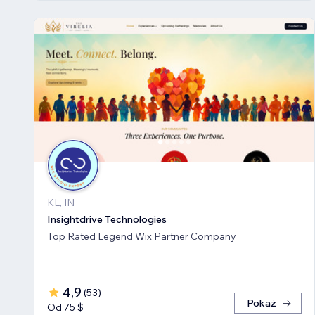
KL, IN
Insightdrive Technologies
Top Rated Legend Wix Partner Company
4,9
(
53
)
Pokaż
Od 75 $