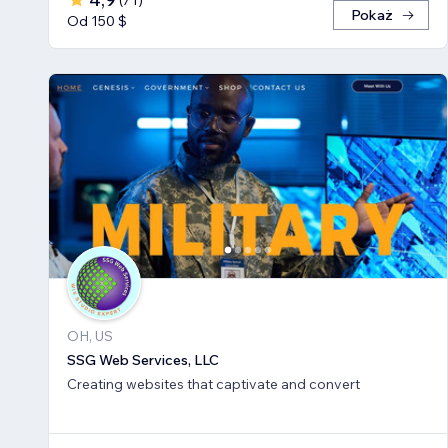
(
71
)
Pokaż
Od 150 $
OH, US
SSG Web Services, LLC
Creating websites that captivate and convert