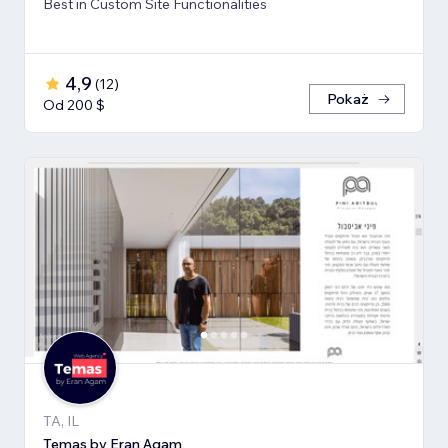
Best in Custom Site Functionalities
4,9
(
12
)
Pokaż
Od 200 $
TA, IL
Temas by Eran Agam