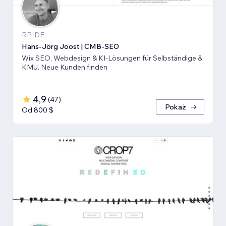
RP, DE
Hans-Jörg Joost | CMB-SEO
Wix SEO, Webdesign & KI-Lösungen für Selbständige &
KMU. Neue Kunden finden
4,9
(
47
)
Pokaż
Od 800 $