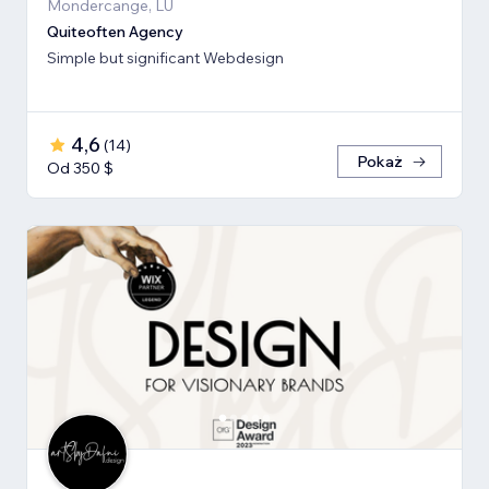
Mondercange, LU
Quiteoften Agency
Simple but significant Webdesign
4,6
(
14
)
Pokaż
Od 350 $