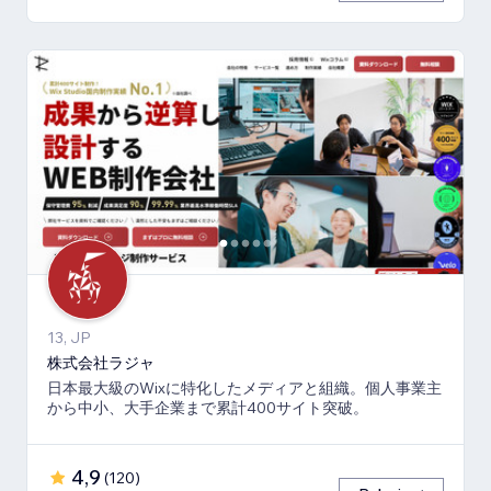
13, JP
株式会社ラジャ
日本最大級のWixに特化したメディアと組織。個人事業主
から中小、大手企業まで累計400サイト突破。
4,9
(
120
)