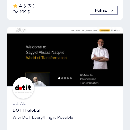
4,9
(
51
)
Pokaż
Od 199 $
DU, AE
DOT IT Global
With DOT Everything is Possible