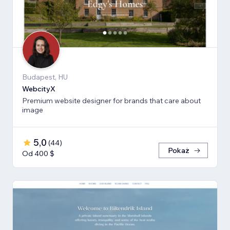
Budapest, HU
WebcityX
Premium website designer for brands that care about
image
5,0
(
44
)
Pokaż
Od 400 $