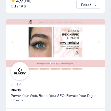
4,9
(
110
)
Pokaż
Od 249 $
34, TR
Blakfy
Power Your Web, Boost Your SEO, Elevate Your Digital
Growth.