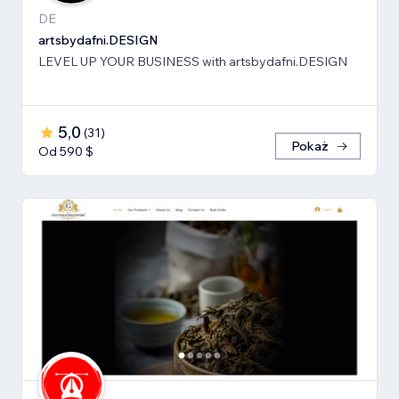
DE
artsbydafni.DESIGN
LEVEL UP YOUR BUSINESS with artsbydafni.DESIGN
5,0
(
31
)
Pokaż
Od 590 $