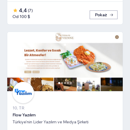
4,4
(
7
)
Pokaż
Od 100 $
10, TR
Flow Yazılım
Türkiye'nin Lider Yazılım ve Medya Şirketi