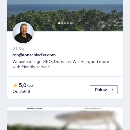
UT, US
ron@ronschindler.com
Website design, SEO, Domains, Wix Help, and more
with friendly service.
5,0
(
55
)
Pokaż
Od 350 $