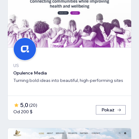
US
Opulence Media
Turning bold ideas into beautiful, high-performing sites
5,0
(
20
)
Pokaż
Od 200 $