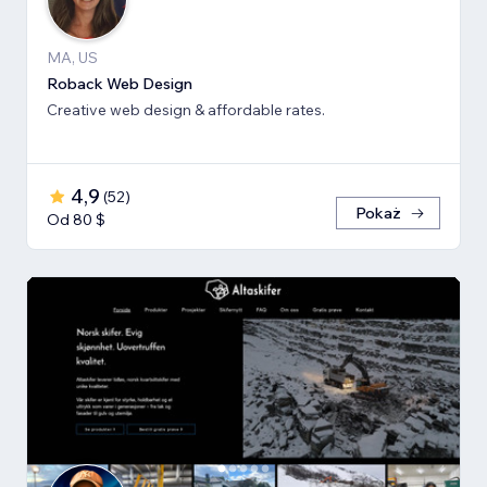
MA, US
Roback Web Design
Creative web design & affordable rates.
4,9
(
52
)
Pokaż
Od 80 $