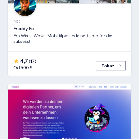
NO
Freddy Fix
Fra Wix til Wow - Mobiltilpassede nettsider for din
suksess!
4,7
(
17
)
Pokaż
Od 500 $