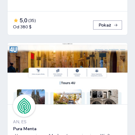
5,0
(
35
)
Pokaż
Od 380 $
AN, ES
Pura Menta