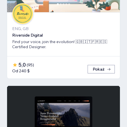
ENG, GB
Riverside Digital
Find your voice, join the evolution! 🇬🇧🇮🇹🇫🇷🇪🇸
Certified Designer.
5,0
(
95
)
Pokaż
Od 240 $