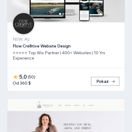
NSW, AU
Flow Cre8tive Website Design
⭐⭐⭐⭐⭐ Top Wix Partner | 400+ Websites | 10 Yrs
Experience
5,0
(
50
)
Pokaż
Od 360 $