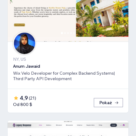
NY, US
Anum Jawaid
Wix Velo Developer for Complex Backend Systems|
Third Party API Development
4,9
(
21
)
Pokaż
Od 800 $