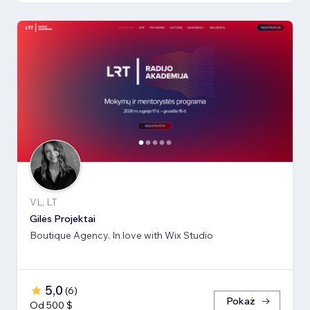
VL, LT
Gilės Projektai
Boutique Agency. In love with Wix Studio
5,0
(
6
)
Pokaż
Od 500 $