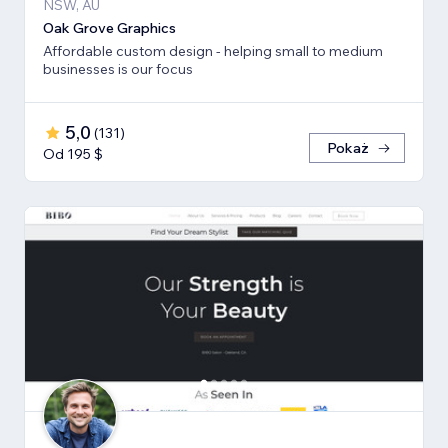
NSW, AU
Oak Grove Graphics
Affordable custom design - helping small to medium
businesses is our focus
5,0
(
131
)
Pokaż
Od 195 $