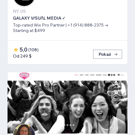
NY, US
GALAXY V/SUΛL MEDIA ✓
Top-rated Wix Pro Partner | +1 (914) 888-2375 →
Starting at $499
5,0
(
108
)
Pokaż
Od 249 $