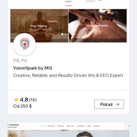
PB, PK
VisionSpark by MQ
Creative, Reliable, and Results-Driven Wix & SEO Expert
4,8
(
16
)
Pokaż
Od 250 $