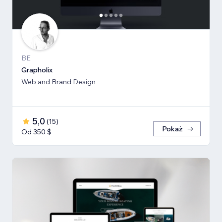
BE
Grapholix
Web and Brand Design
5,0
(
15
)
Pokaż
Od 350 $