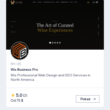
NY, US
Wix Business Pro
Wix Professional Web Design and SEO Services in
North America
5,0
(
2
)
Pokaż
Od 75 $