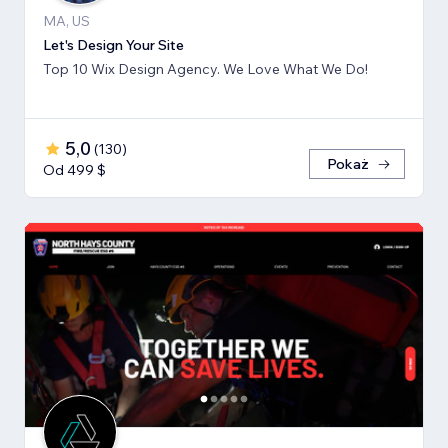
MA, US
Let's Design Your Site
Top 10 Wix Design Agency. We Love What We Do!
5,0
(
130
)
Pokaż
Od 499 $