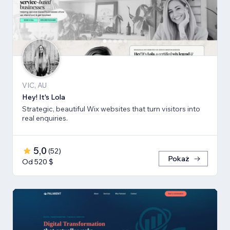
VIC, AU
Hey! It's Lola
Strategic, beautiful Wix websites that turn visitors into
real enquiries.
5,0
(
52
)
Pokaż
Od 520 $