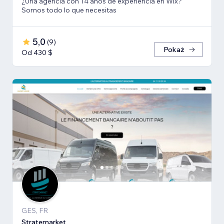
¿Una agencia con 14 años de experiencia en Wix?
Somos todo lo que necesitas
5,0
(
9
)
Pokaż
Od 430 $
GES, FR
Stratemarket