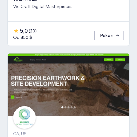
We Craft Digital Masterpieces
5,0
(
20
)
Pokaż
Od 850 $
CA, US