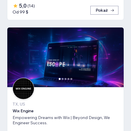
5,0
(
14
)
Pokaż
Od 99 $
TX, US
Wix Engine
Empowering Dreams with Wix | Beyond Design, We
Engineer Success.