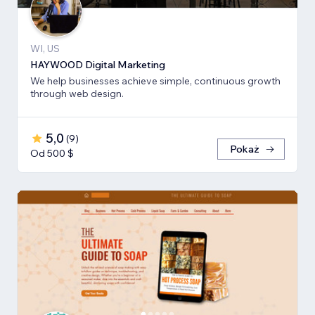
WI, US
HAYWOOD Digital Marketing
We help businesses achieve simple, continuous growth
through web design.
5,0
(
9
)
Pokaż
Od 500 $