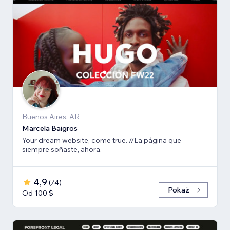
Buenos Aires, AR
Marcela Baigros
Your dream website, come true. //La página que
siempre soñaste, ahora.
4,9
(
74
)
Pokaż
Od 100 $