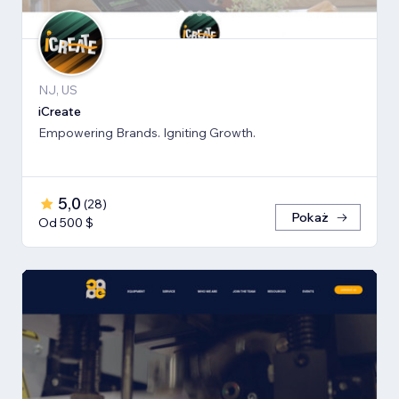
NJ, US
iCreate
Empowering Brands. Igniting Growth.
5,0
(
28
)
Pokaż
Od 500 $