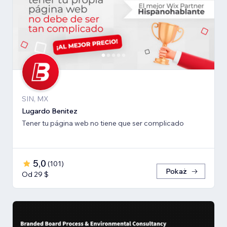
SIN, MX
Lugardo Benitez
Tener tu página web no tiene que ser complicado
5,0
(
101
)
Pokaż
Od 29 $