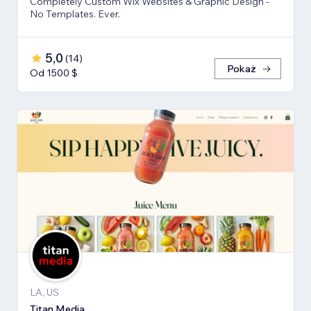
Completely Custom Wix Websites & Graphic Design -
No Templates. Ever.
5,0
(
14
)
Pokaż
Od 1500 $
LA, US
Titan Media