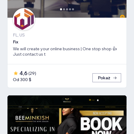
FL, US
Fix
We will create your online business | One stop shop 👍
Just contact us t
4,6
(
29
)
Pokaż
Od 300 $