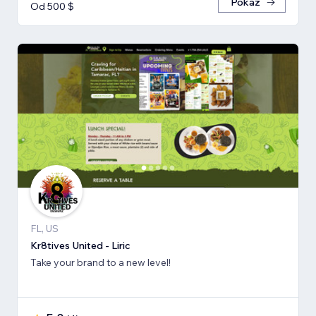
Pokaż
Od 500 $
FL, US
Kr8tives United - Liric
Take your brand to a new level!