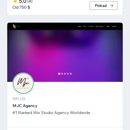
5,0
(
4
)
Pokaż
Od 750 $
NH, US
MJC Agency
#1 Ranked Wix Studio Agency Worldwide