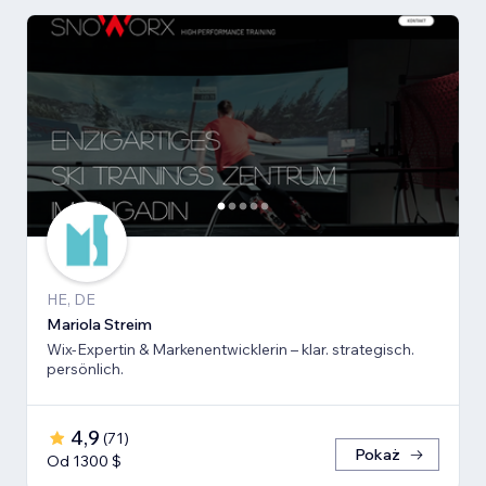
HE, DE
Mariola Streim
Wix-Expertin & Markenentwicklerin – klar. strategisch.
persönlich.
4,9
(
71
)
Pokaż
Od 1300 $