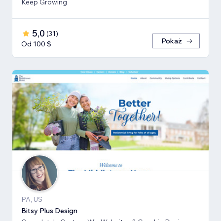
Keep Growing
5,0
(
31
)
Pokaż
Od 100 $
PA, US
Bitsy Plus Design