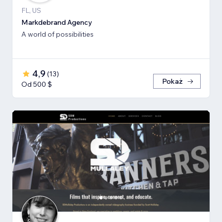
FL, US
Markdebrand Agency
A world of possibilities
4,9
(
13
)
Pokaż
Od 500 $