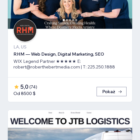
LA, US
RHM — Web Design, Digital Marketing, SEO
WIX Legend Partner ★★★★★ E:
robert@roberthebertmedia.com | T: 225.250.1888
5,0
(
74
)
Pokaż
Od 8500 $