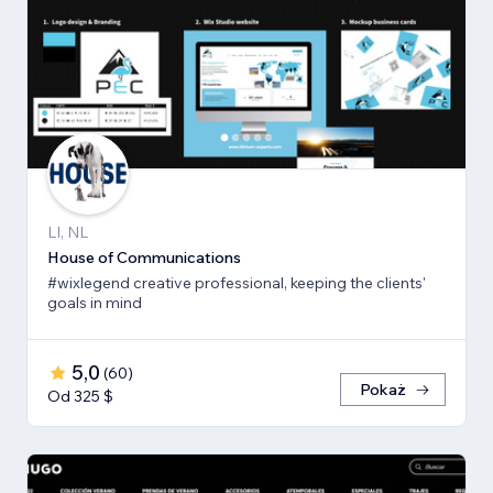
LI, NL
House of Communications
#wixlegend creative professional, keeping the clients'
goals in mind
5,0
(
60
)
Pokaż
Od 325 $