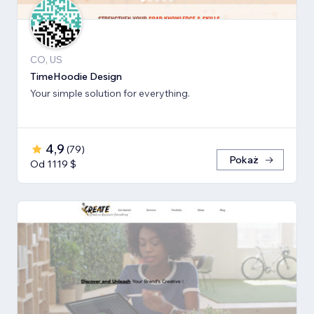
CO, US
TimeHoodie Design
Your simple solution for everything.
4,9
(
79
)
Pokaż
Od 1119 $