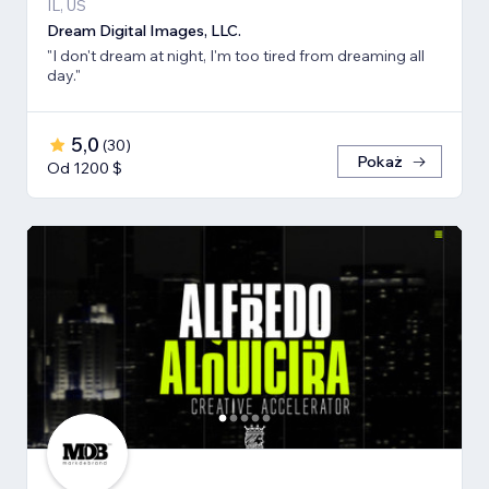
IL, US
Dream Digital Images, LLC.
"I don't dream at night, I'm too tired from dreaming all
day."
5,0
(
30
)
Pokaż
Od 1200 $