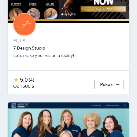
FL, US
7 Design Studio
Let's make your vision a reality!
5,0
(
4
)
Pokaż
Od 1500 $