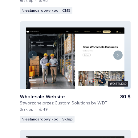
Brak opinii
96
Niestandardowy kod
CMS
Wholesale Website
30 $
Stworzone przez
Custom Solutions by WDT
Brak opinii
49
Niestandardowy kod
Sklep