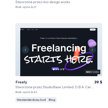
Stworzone przez
rino design works
Brak opinii
21
Freely
39 $
Stworzone przez
StudioBase Limited, D.B.A. Certified Code
Brak opinii
43
Niestandardowy kod
Blog