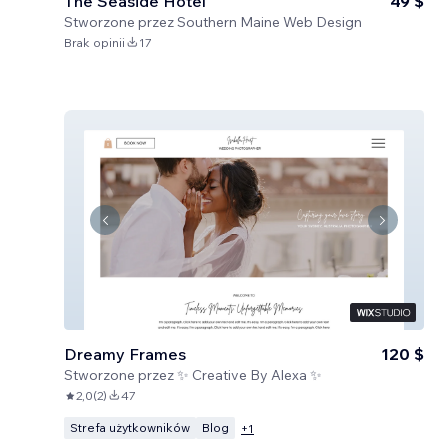
The Seaside Hotel
49 $
Stworzone przez
Southern Maine Web Design
Brak opinii
17
Dreamy Frames
120 $
Stworzone przez
✨ Creative By Alexa ✨
2,0
(
2
)
47
Strefa użytkowników
Blog
+
1