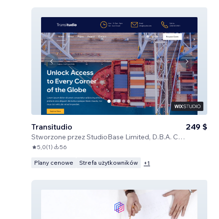
Transitudio
249 $
Stworzone przez
StudioBase Limited, D.B.A. Certified Code
5,0
(
1
)
56
Plany cenowe
Strefa użytkowników
+
1