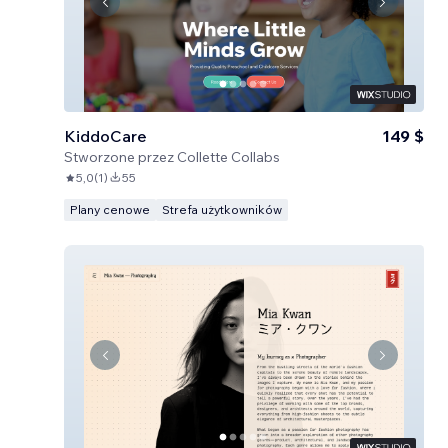
KiddoCare
149 $
Stworzone przez
Collette Collabs
5,0
(
1
)
55
Plany cenowe
Strefa użytkowników