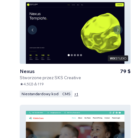
Nexus
79 $
Stworzone przez
SKS Creative
4,5
(
2
)
119
Niestandardowy kod
CMS
+
1