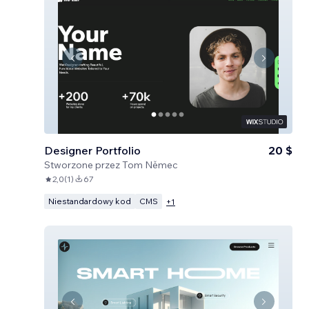
Designer Portfolio
20 $
Stworzone przez
Tom Němec
2,0
(
1
)
67
Niestandardowy kod
CMS
+
1