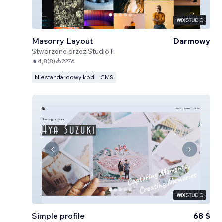
Masonry Layout
Darmowy
Stworzone przez
Studio Il
4,8
(
8
)
2276
Niestandardowy kod
CMS
Simple profile
68 $