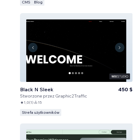
CMS
Blog
Black N Sleek
450 $
Stworzone przez
Graphic2Traffic
1,0
(
1
)
15
Strefa użytkowników