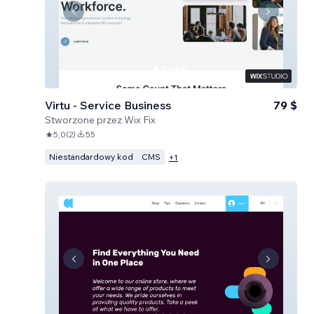
Virtu - Service Business
79 $
Stworzone przez
Wix Fix
5,0
(
2
)
55
Niestandardowy kod
CMS
+
1