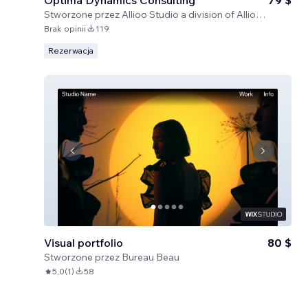
Optima Dynamics Consulting
79 $
Stworzone przez
Allioo Studio a division of Allioo LLC
Brak opinii
119
Rezerwacja
Visual portfolio
80 $
Stworzone przez
Bureau Beau
5,0
(
1
)
58