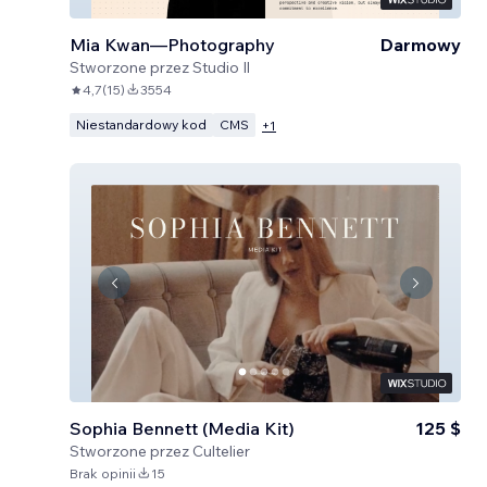
Mia Kwan—Photography
Darmowy
Stworzone przez
Studio Il
4,7
(
15
)
3554
Niestandardowy kod
CMS
+
1
Sophia Bennett (Media Kit)
125 $
Stworzone przez
Cultelier
Brak opinii
15