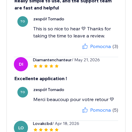
Really simple to use, and the support team
are fast and helpful
zespół Tornado
TO
This is so nice to hear 💛 Thanks for
taking the time to leave a review.
Pomocna
(3)
Diamantenchanteur
/ May 21, 2026
DI
Excellente application !
zespół Tornado
TO
Merci beaucoup pour votre retour 💛
Pomocna
(5)
Lovakcbd
/ Apr 18, 2026
LO