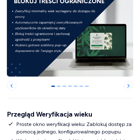
0
1
2
3
4
5
6
Przegląd Weryfikacja wieku
Proste okno weryfikacji wieku: Zablokuj dostęp za
pomocą jednego, konfigurowalnego popupu.