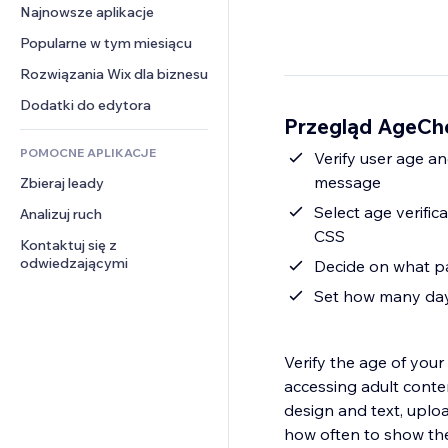
Konwersja
Rozwiązania dla 
Najnowsze aplikacje
PDF
Efekty obrazu
Czat
magazynowania
Udostępnianie plików
Popularne w tym miesiącu
Przyciski i menu
Komentarze
Dropshipping
Wiadomości
Banery i odznaki
Rozwiązania Wix dla biznesu
Telefon
Ceny i subskrypcja
Usługi związane z treścią
Kalkulatory
Społeczność
Dodatki do edytora
Crowdfunding
Przegląd AgeChe
Efekty tekstowe
Szukaj
Opinie i polecenia
Żywność i napoje
POMOCNE APLIKACJE
Pogoda
Verify user age a
CRM
message
Zbieraj leady
Wykresy i tabele
Select age verific
Analizuj ruch
CSS
Kontaktuj się z 
odwiedzającymi
Decide on what pa
Set how many day
Verify the age of your
accessing adult conte
design and text, uploa
how often to show th