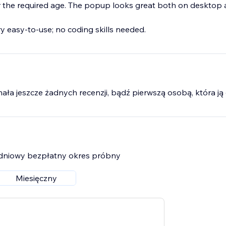
r the required age. The popup looks great both on desktop
y easy-to-use; no coding skills needed.
mała jeszcze żadnych recenzji, bądź pierwszą osobą, która ją 
7-dniowy bezpłatny okres próbny
Miesięczny