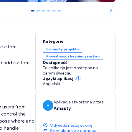
0
1
2
3
4
5
Kategorie
a custom
Elementy projektu
Prywatność i bezpieczeństwo
 or add custom
Dostępność:
Ta aplikacja jest dostępna na
całym świecie.
Języki aplikacji:
Angielski
Aplikacja stworzona przez
A
e users from
Amasty
 control the
 choose where and
Odwiedź naszą stronę
to handle
Skontaktuj się z pomocą