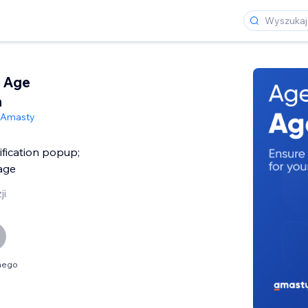
 Age
n
Amasty
ification popup;
age
ji
nego