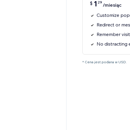
1
29
$
/miesiąc
Customize popu
Redirect or me
Remember visit
No distracting
* Cena jest podana w USD.