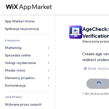
App Market Home
AgeCheck:
Aplikacje na promocji
Verificatio
Kategorie
Stworzone przez
Marketing
Create age ver
Sprzedaż online
Reklamy
redirect under
Smartfon
Usługi i wydarzenia
Aplikacje do sklepów
Brak recenz
Analityka
Wysyłka i dostawa
Media i treść
Hotele
Social media
Przyciski sprzedaży
Wydarzenia
Elementy projektu
Galeria
SEO
Zajęcia on-line
Restauracje
Muzyka
Mapy i nawigacja
Komunikacja 
Zaangażowanie
Druk na żądanie
Nieruchomości
Podkasty
Prywatność i bezpieczeństwo
Formularze
7 dni okresu prób
Listy witryn
Rachunkowość
ODKRYWAJ
Rezerwacje
Fotografia
Zegar
Blog
E-mail
Kupony i lojalność
Wybrane przez zespół
Film
Szablony stron
Ankiety