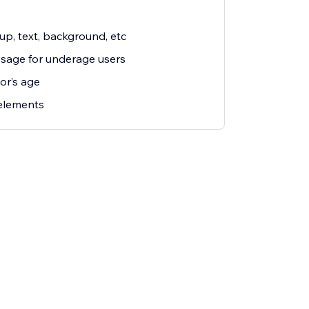
p, text, background, etc
ssage for underage users
or’s age
 elements