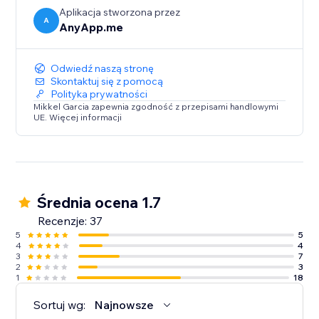
Aplikacja stworzona przez
A
AnyApp.me
Odwiedź naszą stronę
Skontaktuj się z pomocą
Polityka prywatności
Mikkel Garcia zapewnia zgodność z przepisami handlowymi
UE. Więcej informacji
Średnia ocena 1.7
Recenzje: 37
5
5
4
4
3
7
2
3
1
18
Sortuj wg:
Najnowsze