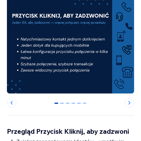
0
1
2
3
4
5
Przegląd Przycisk Kliknij, aby zadzwoni