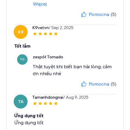
Więcej
Pomocna
(5)
K9vetvn
/ Sep 2, 2025
K9
Tốt lắm
zespół Tornado
TO
Thật tuyệt khi biết bạn hài lòng, cảm
ơn nhiều nhé
Pomocna
(5)
Tamanhdongnai
/ Aug 9, 2025
TA
Ứng dụng tốt
Ứng dụng tốt