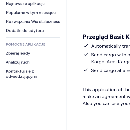
Konwersja
Rozwiązania dla 
Najnowsze aplikacje
PDF
Efekty obrazu
Czat
magazynowania
Udostępnianie plików
Popularne w tym miesiącu
Przyciski i menu
Komentarze
Dropshipping
Wiadomości
Banery i odznaki
Rozwiązania Wix dla biznesu
Telefon
Ceny i subskrypcja
Usługi związane z treścią
Kalkulatory
Społeczność
Dodatki do edytora
Crowdfunding
Przegląd Basit 
Efekty tekstowe
Szukaj
Opinie i polecenia
Żywność i napoje
POMOCNE APLIKACJE
Pogoda
Automatically tra
CRM
Zbieraj leady
Wykresy i tabele
Send cargo with o
Kargo, Aras Karg
Analizuj ruch
Send cargo at a 
Kontaktuj się z 
odwiedzającymi
This application of t
make an agreement wit
Also you can use you