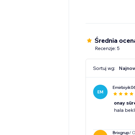
Średnia ocen
Recenzje: 5
Sortuj wg:
Najno
Emirbiyik0
EM
onay sür
hala bekl
Brixgrup
/ 