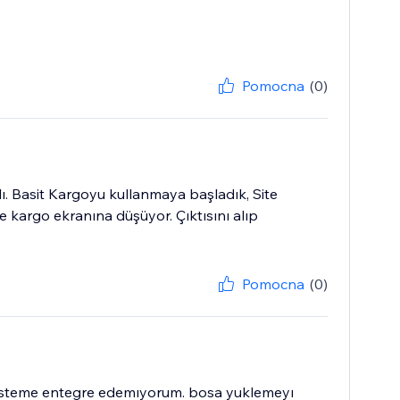
Pomocna
(0)
lı. Basit Kargoyu kullanmaya başladık, Site
ye kargo ekranına düşüyor. Çıktısını alıp
Pomocna
(0)
sısteme entegre edemıyorum. bosa yuklemeyı