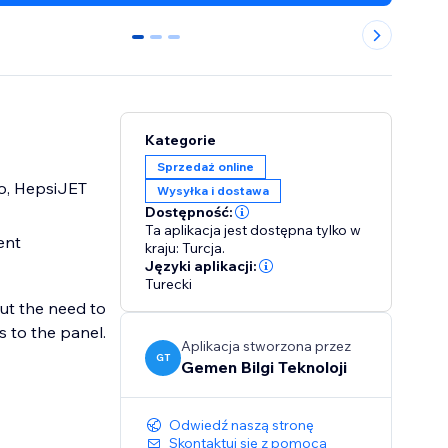
0
1
2
Kategorie
Sprzedaż online
go, HepsiJET
Wysyłka i dostawa
Dostępność:
Ta aplikacja jest dostępna tylko w
ent
kraju: Turcja.
Języki aplikacji:
Turecki
out the need to
 to the panel.
Aplikacja stworzona przez
GT
Gemen Bilgi Teknoloji
Odwiedź naszą stronę
Skontaktuj się z pomocą