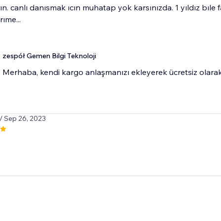
. canlı danısmak ıcın muhatap yok karsınızda. 1 yıldız bıl
ıme...
zespół Gemen Bilgi Teknoloji
Merhaba, kendi kargo anlaşmanızı ekleyerek ücretsiz olarak k
/ Sep 26, 2023