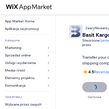
App Market Home
Zweryfikowana 
Aplikacje na promocji
Basit Karg
Stworzone
Gemen
Kategorie
przez
Marketing
Sprzedaż online
Reklamy
Transfer your 
Smartfon
Usługi i wydarzenia
Aplikacje do sklepów
shipping com
Analityka
Wysyłka i dostawa
Media i treść
Hotele
4.5
Recenzje
Social media
Przyciski sprzedaży
Wydarzenia
Elementy projektu
Galeria
SEO
Zajęcia on-line
Restauracje
Muzyka
Mapy i nawigacja
Komunikacja 
Zaangażowanie
Druk na żądanie
Nieruchomości
Podkasty
Prywatność i bezpieczeństwo
Formularze
Listy witryn
Rachunkowość
ODKRYWAJ
Darmowe
Rezerwacje
Fotografia
Zegar
Blog
E-mail
Kupony i lojalność
Wybrane przez zespół
Film
Szablony stron
Ankiety