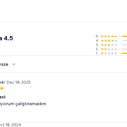
5
a 4.5
4
3
2
1
wsze
64
/ Dec 18, 2025
eci
iyorum çalıştıramadım
Oct 18, 2024