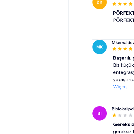
BR
PÖRFEK
PÖRFEK
Mkemaldev
MK
Başarılı, 
Biz küçük
entegrasy
yapıştırıp.
Więcej
Biblokalipd
BI
Gereksiz
gereksiz