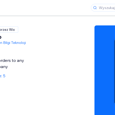
przez Wix
o
 Bilgi Teknoloji
orders to any
pany
: 5