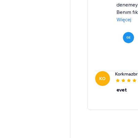
denemeyın
Benım fıkr
Więcej
GE
Korkmazbr
KO
evet