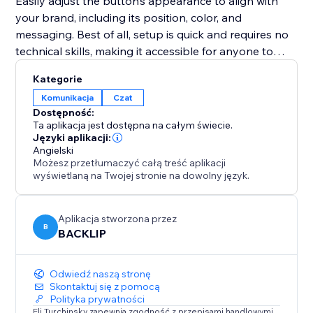
Easily adjust the button’s appearance to align with
your brand, including its position, color, and
messaging. Best of all, setup is quick and requires no
technical skills, making it accessible for anyone to
implement.
Kategorie
Komunikacja
Czat
Whether your goal is to improve customer support,
Dostępność:
promote special deals, or close sales faster, this tool
Ta aplikacja jest dostępna na całym świecie.
provides an intuitive and effective solution to connect
Języki aplikacji:
Angielski
with your audience in real-time and enhance your
Możesz przetłumaczyć całą treść aplikacji
website’s performance.
wyświetlaną na Twojej stronie na dowolny język.
Aplikacja stworzona przez
B
BACKLIP
Odwiedź naszą stronę
Skontaktuj się z pomocą
Polityka prywatności
Eli Turchinsky zapewnia zgodność z przepisami handlowymi