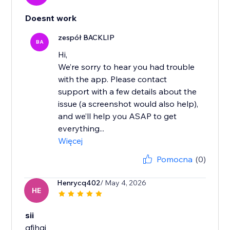
Doesnt work
zespół BACKLIP
BA
Hi,
We’re sorry to hear you had trouble
with the app. Please contact
support with a few details about the
issue (a screenshot would also help),
and we’ll help you ASAP to get
everything...
Więcej
Pomocna
(0)
Henrycq402
/ May 4, 2026
HE
sii
gfjhgj