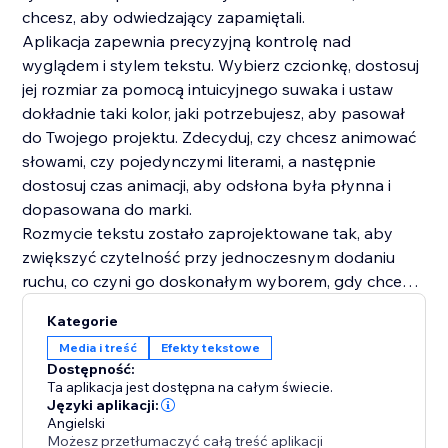
chcesz, aby odwiedzający zapamiętali.
Aplikacja zapewnia precyzyjną kontrolę nad
wyglądem i stylem tekstu. Wybierz czcionkę, dostosuj
jej rozmiar za pomocą intuicyjnego suwaka i ustaw
dokładnie taki kolor, jaki potrzebujesz, aby pasował
do Twojego projektu. Zdecyduj, czy chcesz animować
słowami, czy pojedynczymi literami, a następnie
dostosuj czas animacji, aby odsłona była płynna i
dopasowana do marki.
Rozmycie tekstu zostało zaprojektowane tak, aby
zwiększyć czytelność przy jednoczesnym dodaniu
ruchu, co czyni go doskonałym wyborem, gdy chcesz,
aby Twoja typografia wyróżniała się bez przytłaczania
Kategorie
reszty strony. Użyj go, aby wyróżnić premiery,
Media i treść
Efekty tekstowe
wprowadzić slogany lub po prostu nadać swojej
Dostępność:
witrynie bardziej dopracowane i wciągające pierwsze
Ta aplikacja jest dostępna na całym świecie.
wrażenie.
Języki aplikacji:
Angielski
Możesz przetłumaczyć całą treść aplikacji