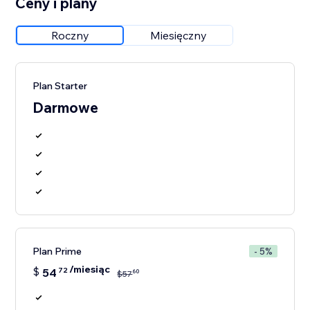
Ceny i plany
Roczny
Miesięczny
Plan Starter
Darmowe
Plan Prime
- 5%
/miesiąc
$
54
72
60
$
57