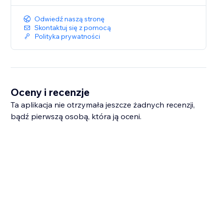
options and presents results in an easily
Odwiedź naszą stronę
interpretable
Skontaktuj się z pomocą
format. The app&#39;s functionalities, including input
Polityka prywatności
validation and dynamic calculations, make it a
valuable
tool for health-conscious individuals.
Oceny i recenzje
Ta aplikacja nie otrzymała jeszcze żadnych recenzji,
bądź pierwszą osobą, która ją oceni.