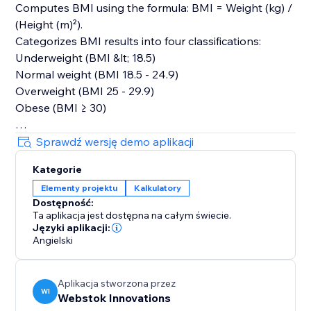
Computes BMI using the formula: BMI = Weight (kg) /
(Height (m)²).
Categorizes BMI results into four classifications:
Underweight (BMI &lt; 18.5)
Normal weight (BMI 18.5 - 24.9)
Overweight (BMI 25 - 29.9)
Obese (BMI ≥ 30)
User Interface:
Sprawdź wersję demo aplikacji
Dropdown for switching between measurement units
Kategorie
for weight and height.
Elementy projektu
Kalkulatory
Display area for showing the calculated BMI and its
Dostępność:
category.
Ta aplikacja jest dostępna na całym świecie.
The reset button sets the initial values and results for
Języki aplikacji:
a fresh start.
Angielski
The BMI Calculator App provides a user-friendly
Aplikacja stworzona przez
experience for calculating and understanding BMI. It
WI
Webstok Innovations
caters to users&#39; preferences with flexible input