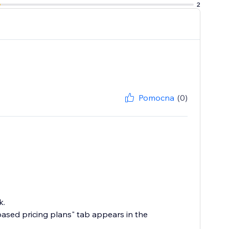
2
Pomocna
(0)
k.
-based pricing plans" tab appears in the