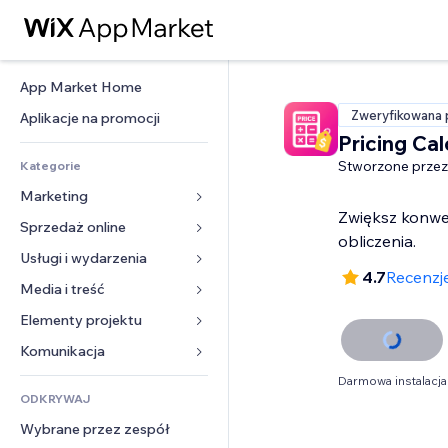
App Market Home
Zweryfikowana 
Aplikacje na promocji
Pricing Cal
Stworzone przez
Kategorie
Marketing
Zwiększ konwer
Sprzedaż online
Reklamy
obliczenia.
Smartfon
Usługi i wydarzenia
Aplikacje do sklepów
4.7
Recenzj
Analityka
Wysyłka i dostawa
Media i treść
Hotele
Social media
Przyciski sprzedaży
Wydarzenia
Elementy projektu
Galeria
SEO
Zajęcia on-line
Restauracje
Muzyka
Mapy i nawigacja
Komunikacja 
Zaangażowanie
Druk na żądanie
Nieruchomości
Podkasty
Prywatność i bezpieczeństwo
Formularze
Darmowa instalacja
Listy witryn
Rachunkowość
ODKRYWAJ
Rezerwacje
Fotografia
Zegar
Blog
E-mail
Kupony i lojalność
Wybrane przez zespół
Film
Szablony stron
Ankiety