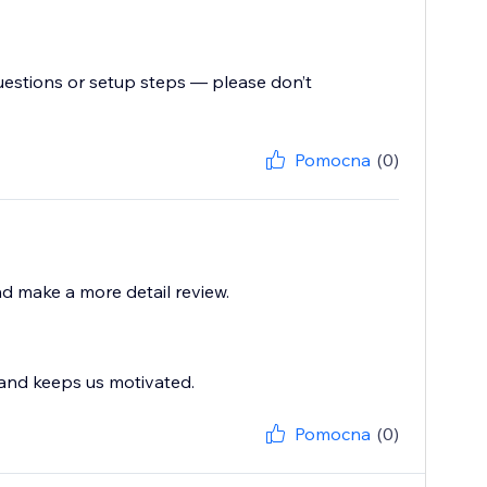
uestions or setup steps — please don’t
Pomocna
(0)
and make a more detail review.
 and keeps us motivated.
Pomocna
(0)