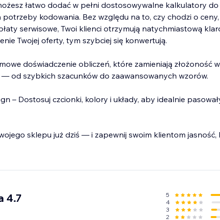
możesz łatwo dodać w pełni dostosowywalne kalkulatory do 
 potrzeby kodowania. Bez względu na to, czy chodzi o ceny,
łaty serwisowe, Twoi klienci otrzymują natychmiastową kla
enie Twojej oferty, tym szybciej się konwertują.
mowe doświadczenie obliczeń, które zamieniają złożoność w 
zi — od szybkich szacunków do zaawansowanych wzorów.
 – Dostosuj czcionki, kolory i układy, aby idealnie pasował
wojego sklepu już dziś — i zapewnij swoim klientom jasność,
5
a 4.7
4
3
2