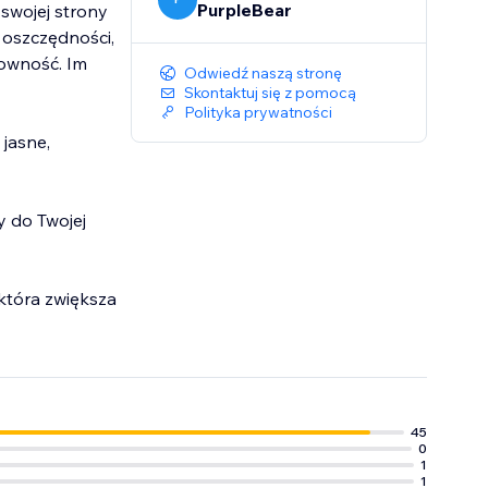
PurpleBear
swojej strony
 oszczędności,
rowność. Im
Odwiedź naszą stronę
Skontaktuj się z pomocą
Polityka prywatności
jasne,
y do Twojej
 która zwiększa
45
0
1
1