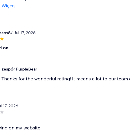
Więcej
eens8
/ Jul 17, 2026
d on
zespół PurpleBear
Thanks for the wonderful rating! It means a lot to our team
ul 17, 2026
ing on my website