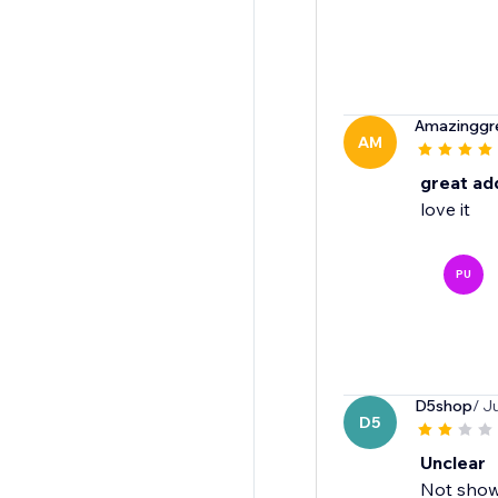
Amazinggr
AM
great ad
love it
PU
D5shop
/ J
D5
Unclear
Not show