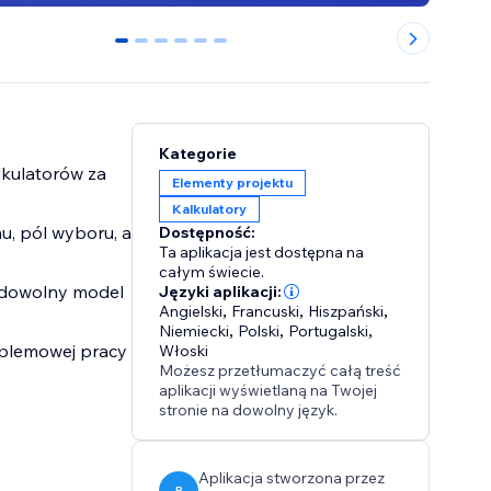
0
1
2
3
4
5
Kategorie
lkulatorów za
Elementy projektu
Kalkulatory
u, pól wyboru, a
Dostępność:
Ta aplikacja jest dostępna na
całym świecie.
 dowolny model
Języki aplikacji:
Angielski
,
Francuski
,
Hiszpański
,
Niemiecki
,
Polski
,
Portugalski
,
oblemowej pracy
Włoski
Możesz przetłumaczyć całą treść
aplikacji wyświetlaną na Twojej
stronie na dowolny język.
Aplikacja stworzona przez
P