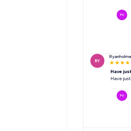
PU
Ryanholme
RY
Have just
Have just
PU