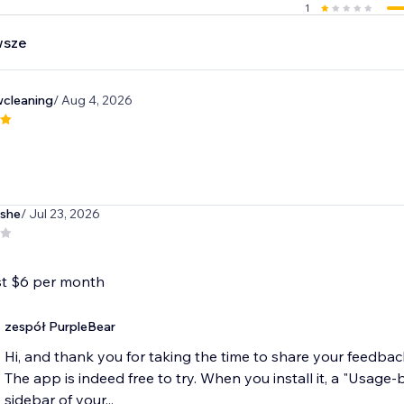
1
wsze
cleaning
/ Aug 4, 2026
ashe
/ Jul 23, 2026
ast $6 per month
zespół PurpleBear
Hi, and thank you for taking the time to share your feedbac
The app is indeed free to try. When you install it, a "Usage
sidebar of your...