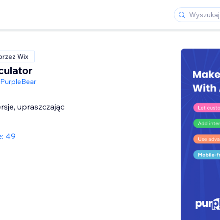
przez Wix
culator
PurpleBear
sje, upraszczając
e: 49