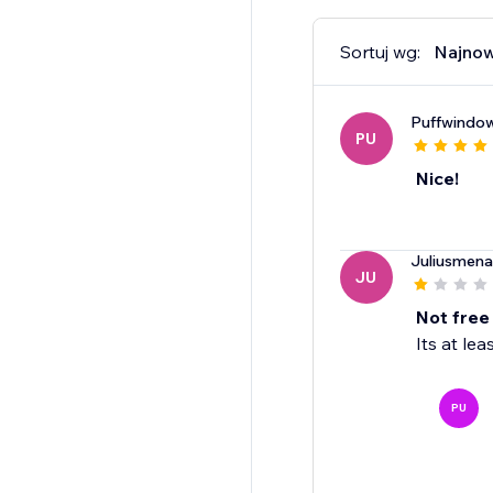
Sortuj wg:
Najno
Puffwindow
PU
Nice!
Juliusmen
JU
Not free
Its at le
PU