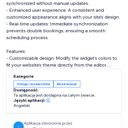
synchronized without manual updates.
- Enhanced user experience: A consistent and
customized appearance aligns with your site’s design.
- Real-time updates: Immediate synchronization
prevents double bookings, ensuring a smooth
scheduling process.
Features:
- Customizable design: Modify the widget’s colors to
fit your website’s theme directly from the editor.
- Integrated analytics: Gain insights into your
Kategorie
scheduling trends and user behaviors.
Usługi i wydarzenia
Rezerwacje
- Easy integration: Add the widget to your site quickly
Dostępność:
and start syncing your Calendly schedule in no time.
Ta aplikacja jest dostępna na całym świecie.
Integrate in a snap:
Języki aplikacji:
Angielski
Get started with the Calendly Connector today and
transform how you manage your bookings. Effortless
integration, customization options, and real-time
Aplikacja stworzona przez
functionality make it an indispensable for your site.
I