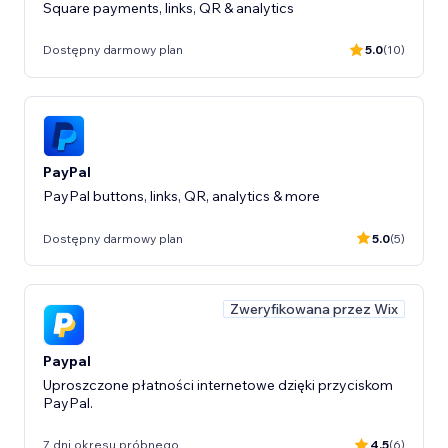
Square payments, links, QR & analytics
Dostępny darmowy plan
5.0
(10)
PayPal
PayPal buttons, links, QR, analytics & more
Dostępny darmowy plan
5.0
(5)
Zweryfikowana przez Wix
Paypal
Uproszczone płatności internetowe dzięki przyciskom
PayPal.
7 dni okresu próbnego
4.5
(6)