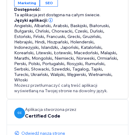
Marketing
SEO
Dostępność:
Ta aplikacja jest dostępna na całym świecie.
Języki aplikacji:
Angielski
,
Albański
,
Arabski
,
Baskijski
,
Białoruski
,
Bułgarski
,
Chiński
,
Chorwacki
,
Czeski
,
Duński
,
Estoński
,
Fiński
,
Francuski
,
Grecki
,
Gruziński
,
Hebrajski
,
Hindi
,
Hiszpański
,
Holenderski
,
Indonezyjski
,
Islandzki
,
Japoński
,
Kataloński
,
Koreański
,
Litewski
,
Łotewski
,
Macedoński
,
Malajski
,
Marathi
,
Mongolski
,
Niemiecki
,
Norweski
,
Ormiański
,
Perski
,
Polski
,
Portugalski
,
Rosyjski
,
Rumuński
,
Serbski
,
Słowacki
,
Szwedzki
,
Tagalog
,
Tajski
,
Turecki
,
Ukraiński
,
Walijski
,
Węgierski
,
Wietnamski
,
Włoski
Możesz przetłumaczyć całą treść aplikacji
wyświetlaną na Twojej stronie na dowolny język.
Aplikacja stworzona przez
CC
Certified Code
Odwiedź naszą stronę