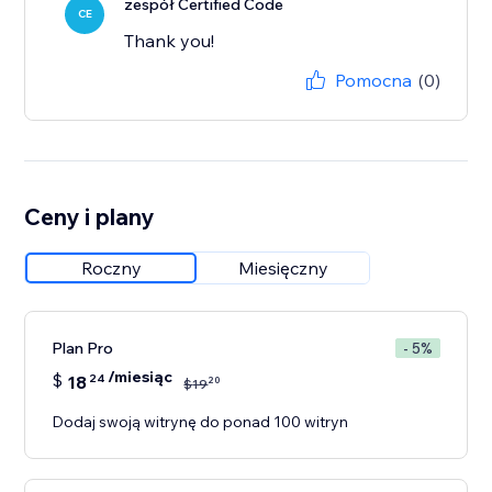
zespół Certified Code
CE
Thank you!
Pomocna
(0)
Ceny i plany
Roczny
Miesięczny
Plan Pro
- 5%
/miesiąc
$
18
24
20
$
19
Dodaj swoją witrynę do ponad 100 witryn