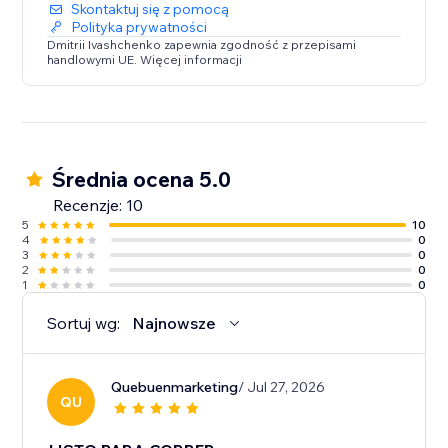
Skontaktuj się z pomocą
Polityka prywatności
Dmitrii Ivashchenko zapewnia zgodność z przepisami
handlowymi UE. Więcej informacji
Średnia ocena 5.0
Recenzje: 10
5
10
4
0
3
0
2
0
1
0
Sortuj wg:
Najnowsze
Quebuenmarketing
/ Jul 27, 2026
QU