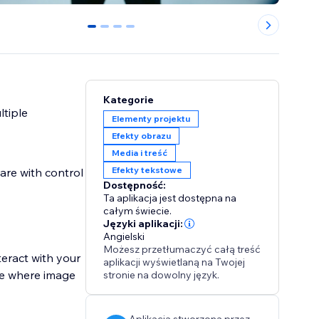
0
1
2
3
Kategorie
ltiple
Elementy projektu
Efekty obrazu
Media i treść
Efekty tekstowe
lare with control
Dostępność:
Ta aplikacja jest dostępna na
całym świecie.
Języki aplikacji:
Angielski
Możesz przetłumaczyć całą treść
eract with your
aplikacji wyświetlaną na Twojej
ite where image
stronie na dowolny język.