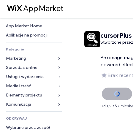
App Market Home
cursorPlus
Aplikacje na promocji
Stworzone przez
Kategorie
Pro image mag
Marketing
powered effec
Sprzedaż online
Reklamy
Brak recenz
Smartfon
Usługi i wydarzenia
Aplikacje do sklepów
Analityka
Wysyłka i dostawa
Media i treść
Hotele
Social media
Przyciski sprzedaży
Wydarzenia
Elementy projektu
Galeria
SEO
Zajęcia on-line
Restauracje
Muzyka
Mapy i nawigacja
Komunikacja 
Od 1,99 $ / miesią
Zaangażowanie
Druk na żądanie
Nieruchomości
Podkasty
Prywatność i bezpieczeństwo
Formularze
Listy witryn
Rachunkowość
ODKRYWAJ
Rezerwacje
Fotografia
Zegar
Blog
E-mail
Kupony i lojalność
Wybrane przez zespół
Film
Szablony stron
Ankiety