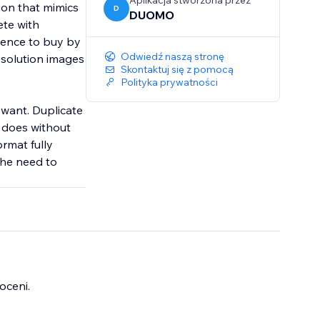
Aplikacja stworzona przez
ion that mimics
D
DUOMO
ete with
idence to buy by
Odwiedź naszą stronę
esolution images
Skontaktuj się z pomocą
Polityka prywatności
want. Duplicate
nt does without
ormat fully
the need to
oceni.