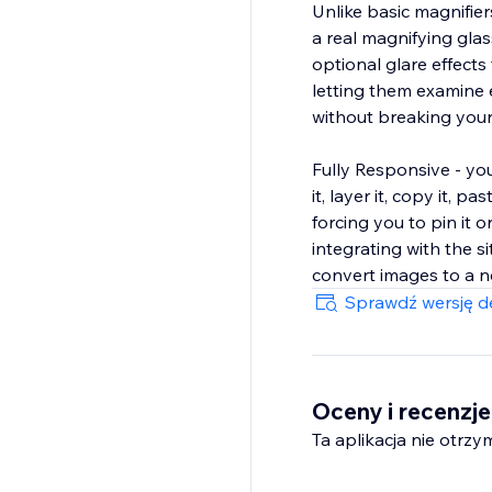
Unlike basic magnifie
a real magnifying gla
optional glare effects
letting them examine 
without breaking your 
Fully Responsive - y
it, layer it, copy it, p
forcing you to pin it 
integrating with the 
convert images to a n
Sprawdź wersję de
Oceny i recenzje
Ta aplikacja nie otrzy