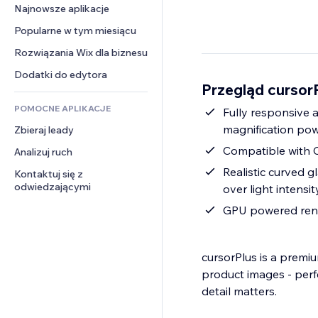
Konwersja
Rozwiązania dla 
Najnowsze aplikacje
PDF
Efekty obrazu
Czat
magazynowania
Udostępnianie plików
Popularne w tym miesiącu
Przyciski i menu
Komentarze
Dropshipping
Wiadomości
Banery i odznaki
Rozwiązania Wix dla biznesu
Telefon
Ceny i subskrypcja
Usługi związane z treścią
Kalkulatory
Społeczność
Dodatki do edytora
Crowdfunding
Przegląd cursor
Efekty tekstowe
Szukaj
Opinie i polecenia
Żywność i napoje
POMOCNE APLIKACJE
Pogoda
Fully responsive 
CRM
magnification po
Zbieraj leady
Wykresy i tabele
Compatible with 
Analizuj ruch
Realistic curved g
Kontaktuj się z 
odwiedzającymi
over light intensi
GPU powered rende
cursorPlus is a premi
product images - perfe
detail matters.