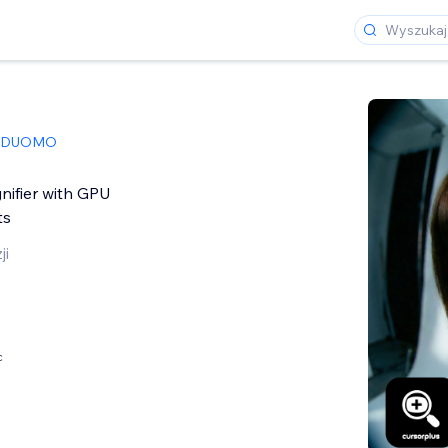
DUOMO
nifier with GPU
ts
ji
c