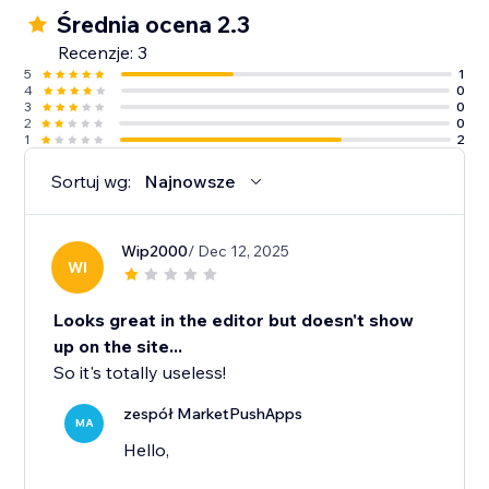
Średnia ocena 2.3
Recenzje: 3
5
1
4
0
3
0
2
0
1
2
Sortuj wg:
Najnowsze
Wip2000
/ Dec 12, 2025
WI
Looks great in the editor but doesn't show
up on the site...
So it's totally useless!
zespół MarketPushApps
MA
Hello,