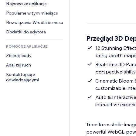
Konwersja
Rozwiązania dla 
Najnowsze aplikacje
PDF
Efekty obrazu
Czat
magazynowania
Udostępnianie plików
Popularne w tym miesiącu
Przyciski i menu
Komentarze
Dropshipping
Wiadomości
Banery i odznaki
Rozwiązania Wix dla biznesu
Telefon
Ceny i subskrypcja
Usługi związane z treścią
Kalkulatory
Społeczność
Dodatki do edytora
Crowdfunding
Przegląd 3D Dep
Efekty tekstowe
Szukaj
Opinie i polecenia
Żywność i napoje
POMOCNE APLIKACJE
Pogoda
12 Stunning Effect
CRM
bring depth maps 
Zbieraj leady
Wykresy i tabele
Real-Time 3D Para
Analizuj ruch
perspective shift
Kontaktuj się z 
odwiedzającymi
Cinematic Bloom &
customizable inte
Auto & Interacti
interactive exper
Transform static imag
powerful WebGL-power