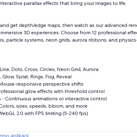
interactive parallax effects that bring your images to life.
 and get depth/edge maps, then watch as our advanced ren
immersive 3D experiences. Choose from 12 professional effe
es, particle systems, neon grids, aurora ribbons, and physics
 Line, Dots, Cross, Circles, Neon Grid, Aurora
t, Glow, Splat, Rings, Fog, Reveal
 Mouse-responsive perspective shifts
ofessional glow effects with threshold control
- Continuous animations or interactive control
 Colors, sizes, speeds, bloom, and more
WebGL 2.0 with FPS limiting (5-240 fps)
roduct showcases, artistic presentations, interactive storytel
mo aplikacji