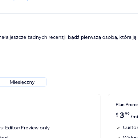
-catching depth-based animations
mała jeszcze żadnych recenzji, bądź pierwszą osobą, która ją 
Miesięczny
Plan Prem
3
99
$
/mi
Custom
s: Editor/Preview only
Widget
ited