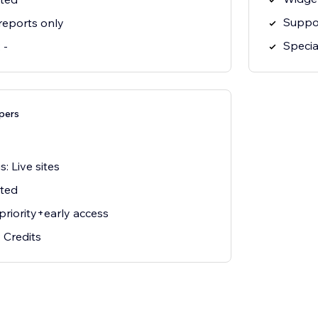
Suppor
reports only
Specia
 -
pers
: Live sites
ited
priority+early access
 Credits