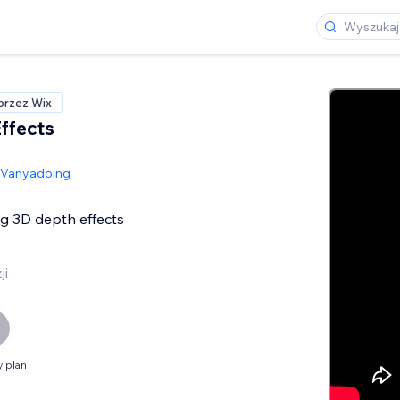
przez Wix
ffects
Vanyadoing
g 3D depth effects
ji
 plan