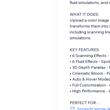
fluid simulations, and 
WHAT IT DOES:
Upload a color image
transforms them into 
including scanning lin
simulations.
KEY FEATURES:
• 6 Scanning Effects -
• 6 Fluid Effects - Spo
• 3D Depth Parallax -
• Cinematic Bloom - Pr
• Auto & Hover Modes 
• Full Customization -
• High Performance - 
PERFECT FOR:
Creative portfolios, p
Sprawdź wersję de