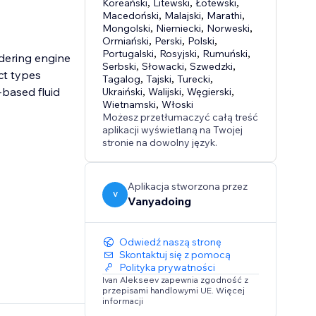
Koreański
,
Litewski
,
Łotewski
,
Macedoński
,
Malajski
,
Marathi
,
Mongolski
,
Niemiecki
,
Norweski
,
Ormiański
,
Perski
,
Polski
,
Portugalski
,
Rosyjski
,
Rumuński
,
dering engine
Serbski
,
Słowacki
,
Szwedzki
,
ct types
Tagalog
,
Tajski
,
Turecki
,
-based fluid
Ukraiński
,
Walijski
,
Węgierski
,
Wietnamski
,
Włoski
Możesz przetłumaczyć całą treść
aplikacji wyświetlaną na Twojej
stronie na dowolny język.
Aplikacja stworzona przez
V
Vanyadoing
Odwiedź naszą stronę
Skontaktuj się z pomocą
Polityka prywatności
Ivan Alekseev zapewnia zgodność z
przepisami handlowymi UE. Więcej
informacji
ling, and any