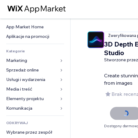
App Market Home
Zweryfikowana 
Aplikacje na promocji
3D Depth E
Kategorie
Studio
Stworzone przez
Marketing
Sprzedaż online
Reklamy
Create stunnin
Smartfon
Usługi i wydarzenia
Aplikacje do sklepów
from images
Analityka
Wysyłka i dostawa
Media i treść
Hotele
Brak recenz
Social media
Przyciski sprzedaży
Wydarzenia
Elementy projektu
Galeria
SEO
Zajęcia on-line
Restauracje
Muzyka
Mapy i nawigacja
Komunikacja 
Zaangażowanie
Druk na żądanie
Nieruchomości
Podkasty
Prywatność i bezpieczeństwo
Formularze
Listy witryn
Rachunkowość
ODKRYWAJ
Rezerwacje
Fotografia
Zegar
Blog
Dostępny darmowy
E-mail
Kupony i lojalność
Wybrane przez zespół
Film
Szablony stron
Ankiety