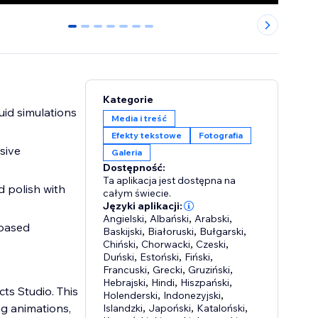
0
1
2
3
4
5
6
Kategorie
luid simulations
Media i treść
Efekty tekstowe
Fotografia
sive
Galeria
Dostępność:
Ta aplikacja jest dostępna na
 polish with
całym świecie.
Języki aplikacji:
Angielski
,
Albański
,
Arabski
,
-based
Baskijski
,
Białoruski
,
Bułgarski
,
Chiński
,
Chorwacki
,
Czeski
,
Duński
,
Estoński
,
Fiński
,
Francuski
,
Grecki
,
Gruziński
,
Hebrajski
,
Hindi
,
Hiszpański
,
ts Studio. This
Holenderski
,
Indonezyjski
,
g animations,
Islandzki
,
Japoński
,
Kataloński
,