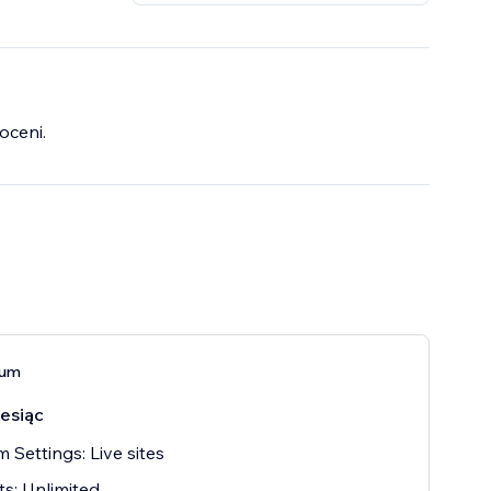
oceni.
ium
esiąc
 Settings: Live sites
s: Unlimited